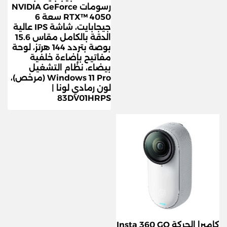
رسومات NVIDIA GeForce
RTX™ 4050 سعة 6
جيجابايت، شاشة IPS عالية
الدقة بالكامل مقاس 15.6
بوصة بتردد 144 هرتز، لوحة
مفاتيح بإضاءة خلفية
بيضاء، نظام التشغيل
Windows 11 Pro (مرخص)،
لون رمادي لونا |
83DV01HRPS
كاميرا الحركة Insta 360 GO