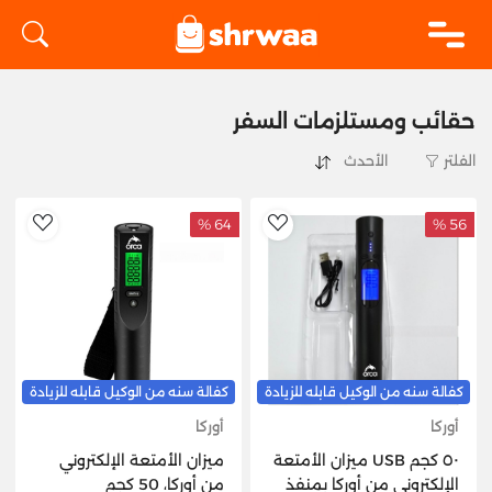
logo
حقائب ومستلزمات السفر
الفلتر
64 %
56 %
hlist
AddToWishlist
كفالة سنه من الوكيل قابله للزيادة
كفالة سنه من الوكيل قابله للزيادة
أوركا
أوركا
٥٠ كجم USB ميزان الأمتعة
ميزان الأمتعة الإلكتروني
الإلكتروني من أوركا بمنفذ
من أوركا، 50 كجم