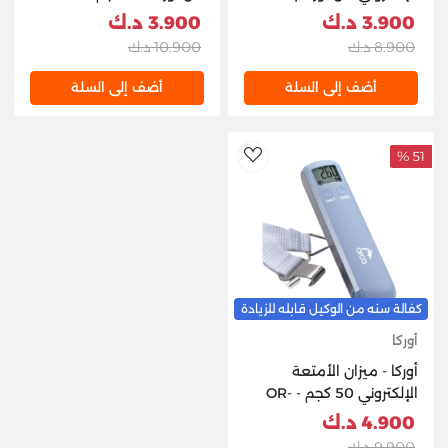
3.900 د.ك
3.900 د.ك
8.900 د.ك
10.900 د.ك
أضف إلى السلة
أضف إلى السلة
51 %
AddToWishlist
كفالة سنه من الوكيل قابله للزيادة
أوركا
أوركا - ميزان الأمتعة
الإلكتروني 50 كجم - OR-
940
4.900 د.ك
9.900 د.ك