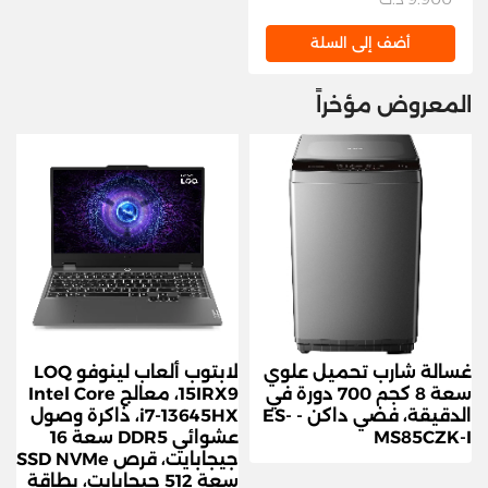
أضف إلى السلة
المعروض مؤخراً
غسالة شارب تحميل علوي
لابتوب ألعاب لينوفو LOQ
سعة 8 كجم 700 دورة في
15IRX9، معالج Intel Core
الدقيقة، فضي داكن - ES-
i7-13645HX، ذاكرة وصول
MS85CZK-I
عشوائي DDR5 سعة 16
جيجابايت، قرص SSD NVMe
سعة 512 جيجابايت، بطاقة