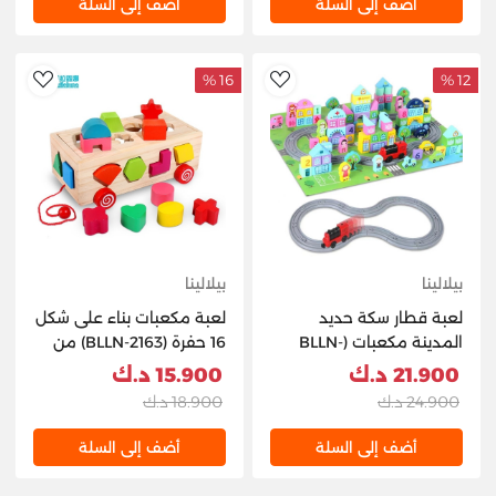
أضف إلى السلة
أضف إلى السلة
16 %
12 %
hlist
AddToWishlist
بيلالينا
بيلالينا
لعبة قطار سكة حديد
لعبة مكعبات بناء على شكل
المدينة مكعبات (BLLN-
16 حفرة (BLLN-2163) من
3515) من BEILALINA
BEILALINA
21.900 د.ك
15.900 د.ك
24.900 د.ك
18.900 د.ك
أضف إلى السلة
أضف إلى السلة