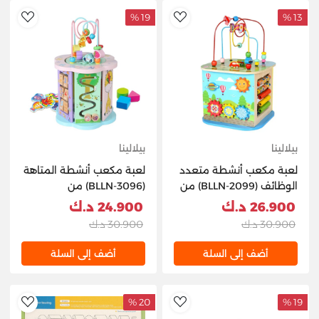
19 %
13 %
hlist
AddToWishlist
بيلالينا
بيلالينا
لعبة مكعب أنشطة متعدد
لعبة مكعب أنشطة المتاهة
الوظائف (BLLN-2099) من
(BLLN-3096) من
BEILALINA
BEILALINA
26.900 د.ك
24.900 د.ك
30.900 د.ك
30.900 د.ك
أضف إلى السلة
أضف إلى السلة
20 %
19 %
hlist
AddToWishlist