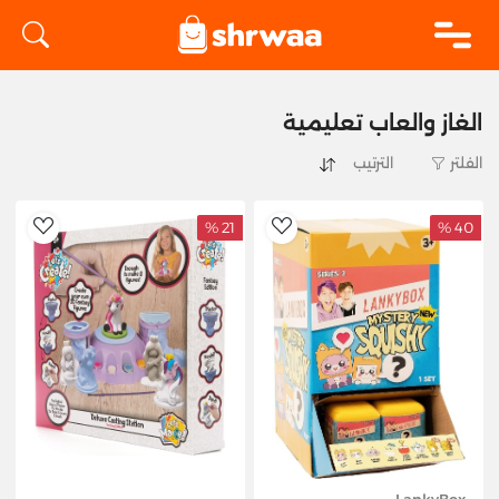
logo
الغاز والعاب تعليمية
الفلتر
21 %
40 %
hlist
AddToWishlist