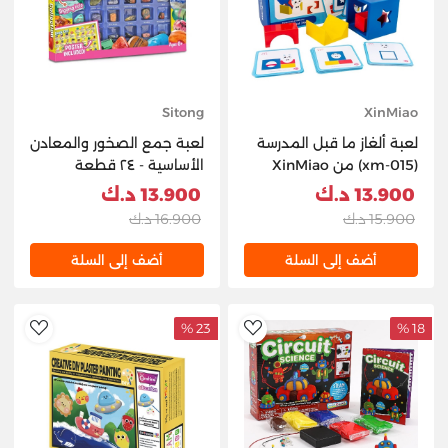
Sitong
XinMiao
لعبة ألغاز ما قبل المدرسة
لعبة جمع الصخور والمعادن
(xm-015) من XinMiao
الأساسية - ٢٤ قطعة
(G7373)
13.900 د.ك
13.900 د.ك
15.900 د.ك
16.900 د.ك
أضف إلى السلة
أضف إلى السلة
23 %
18 %
hlist
AddToWishlist