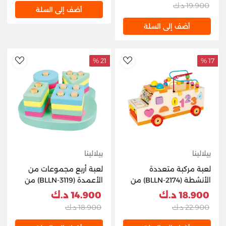
19.900 د.ك
أضف إلى السلة
أضف إلى السلة
21 %
17 %
hlist
AddToWishlist
بيلالينا
بيلالينا
لعبة مركبة متعددة
لعبة أربع مجموعات من
الأنشطة (BLLN-2174) من
الأعمدة (BLLN-3119) من
BEILALINA
BEILALINA
18.900 د.ك
14.900 د.ك
22.900 د.ك
18.900 د.ك