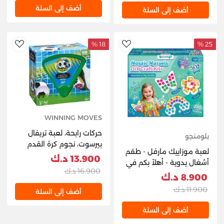
أضف إلى السلة
أضف إلى السلة
18 %
25 %
hlist
AddToWishlist
WINNING MOVES
حركات رابحة، لعبة تريفال
بلومنجو
بيرسوت، نجوم كرة القدم
لعبة موزاييك مارفل - طقم
العالمية
13.900 د.ك
أشغال يدوية - أهلاً بكم في
16.900 د.ك
حديقتي
8.900 د.ك
11.900 د.ك
أضف إلى السلة
أضف إلى السلة