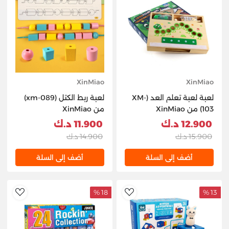
XinMiao
XinMiao
لعبة لعبة تعلم العد (XM-
لعبة ربط الكتل (xm-089)
103) من XinMiao
من XinMiao
12.900 د.ك
11.900 د.ك
15.900 د.ك
14.900 د.ك
أضف إلى السلة
أضف إلى السلة
18 %
13 %
hlist
AddToWishlist