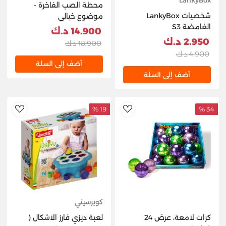
LankyBox
محطة الصب الفاخرة -
شخصيات LankyBox
موضوع خيالي
الغامضة S3
14.900 د.ك
2.950 د.ك
18.900 د.ك
4.900 د.ك
أضف إلى السلة
أضف إلى السلة
19 %
34 %
hlist
AddToWishlist
كويرسيتي
كرات لامعة، عرض 24
لعبة ديزي فارز الاشكال (