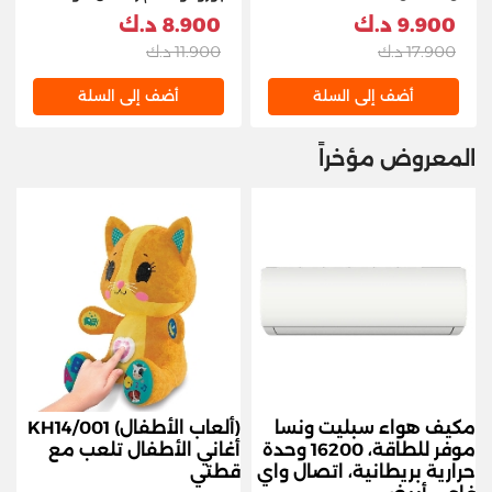
أبيض PD-CAPEN-WH
9.900 د.ك
8.900 د.ك
17.900 د.ك
11.900 د.ك
أضف إلى السلة
أضف إلى السلة
المعروض مؤخراً
مكيف هواء سبليت ونسا
(ألعاب الأطفال) KH14/001
موفر للطاقة، 16200 وحدة
أغاني الأطفال تلعب مع
حرارية بريطانية، اتصال واي
قطتي