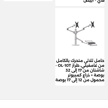
فاي - أبيض
حامل ثلاثي متحرك بالكامل
من غامفيتي، طراز OL-10T -
شاشتان من 17 إلى 32
بوصة + ذراع كمبيوتر
محمول من 12 إلى 17 بوصة