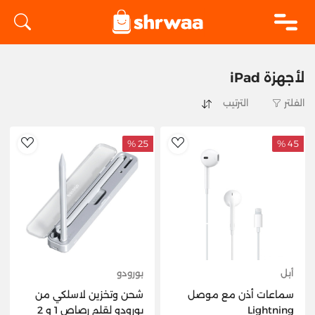
logo
لأجهزة iPad
الفلتر
25 %
45 %
hlist
AddToWishlist
أبل
بورودو
سماعات أذن مع موصل
شحن وتخزين لاسلكي من
Lightning
بورودو لقلم رصاص 1 و 2