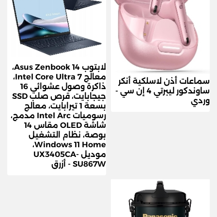
لابتوب Asus Zenbook 14،
معالج Intel Core Ultra 7،
سماعات أذن لاسلكية أنكر
ذاكرة وصول عشوائي 16
ساوندكور ليبرتي 4 إن سي -
جيجابايت، قرص صلب SSD
وردي
بسعة 1 تيرابايت، معالج
رسوميات Intel Arc مدمج،
شاشة OLED مقاس 14
بوصة، نظام التشغيل
Windows 11 Home،
موديل UX3405CA-
SU867W - أزرق