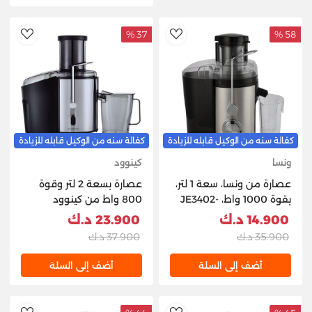
37 %
58 %
hlist
AddToWishlist
كفالة سنه من الوكيل قابله للزيادة
كفالة سنه من الوكيل قابله للزيادة
ونسا
كينوود
عصارة من ونسا، سعة 1 لتر،
عصارة بسعة 2 لتر وقوة
بقوة 1000 واط، JE3402-
800 واط من كينوود
GS - أسود وفضي
14.900 د.ك
23.900 د.ك
35.900 د.ك
37.900 د.ك
أضف إلى السلة
أضف إلى السلة