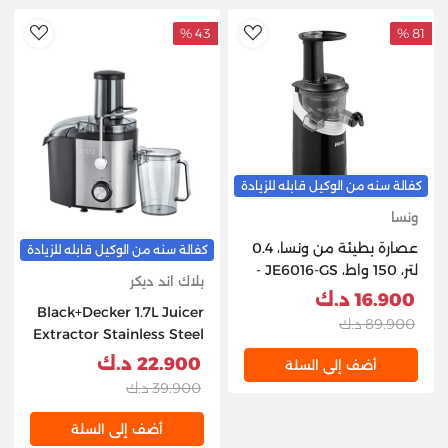
43 %
81 %
hlist
AddToWishlist
كفالة سنه من الوكيل قابله للزيادة
ونسا
عصارة بطيئة من ونسا، 0.4
كفالة سنه من الوكيل قابله للزيادة
لتر، 150 واط، JE6016-GS -
بلاك اند ديكر
أسود
16.900 د.ك
Black+Decker 1.7L Juicer
89.900 د.ك
Extractor Stainless Steel
with Powerful Function,
22.900 د.ك
أضف إلى السلة
800W
39.900 د.ك
أضف إلى السلة