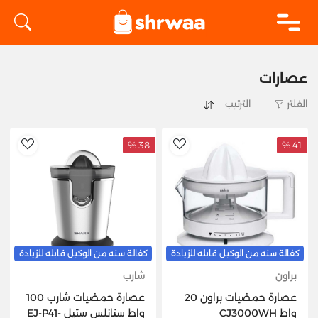
logo
عصارات
الفلتر
38 %
41 %
hlist
AddToWishlist
كفالة سنه من الوكيل قابله للزيادة
كفالة سنه من الوكيل قابله للزيادة
براون
شارب
عصارة حمضيات براون 20
عصارة حمضيات شارب 100
واط CJ3000WH
واط ستانلس ستيل EJ-P41-