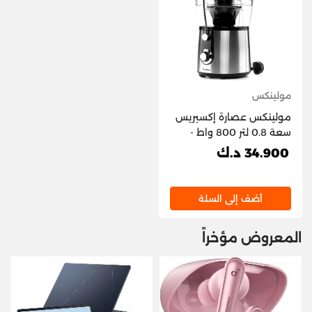
مولينكس
مولينكس عصارة إكسبريس
سعة 0.8 لتر 800 واط -
رمادي
34.900 د.ك
أضف إلى السلة
المعروض مؤخراً