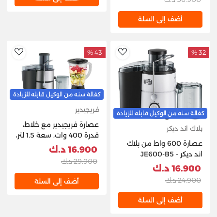
أضف إلى السلة
43 %
32 %
hlist
AddToWishlist
كفالة سنه من الوكيل قابله للزيادة
فريجيدير
كفالة سنه من الوكيل قابله للزيادة
عصارة فريجيدير مع خلاط،
بلاك اند ديكر
قدرة 400 وات، سعة 1.5 لتر،
عصارة 600 واط من بلاك
موديل FD5181 – ستانلس
16.900 د.ك
اند ديكر - JE600-B5
ستيل
29.900 د.ك
16.900 د.ك
24.900 د.ك
أضف إلى السلة
أضف إلى السلة