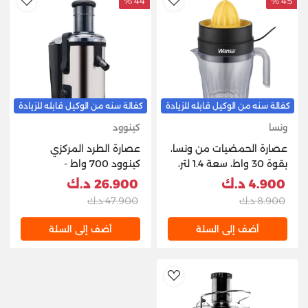
44 %
45 %
hlist
AddToWishlist
كفالة سنه من الوكيل قابله للزيادة
كفالة سنه من الوكيل قابله للزيادة
ونسا
كينوود
عصارة الحمضيات من ونسا،
عصارة الطرد المركزي
بقوة 30 واط، سعة 1.4 لتر،
كينوود 700 واط -
JC3006A-CB - أسود
JEM50.000BS
4.900 د.ك
26.900 د.ك
ورمادي
8.900 د.ك
47.900 د.ك
أضف إلى السلة
أضف إلى السلة
AddToWishlist