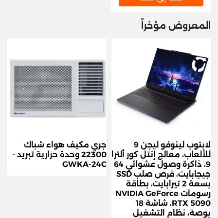
المعروض مؤخراً
لابتوب لينوفو ليجن 9
جري مكيف هواء شباك
للألعاب، معالج إنتل كور ألترا
22300 وحدة حرارية تبريد -
9، ذاكرة وصول عشوائي 64
GWKA-24C
جيجابايت، قرص صلب SSD
بسعة 2 تيرابايت، بطاقة
رسومات NVIDIA GeForce
RTX 5090، شاشة 18
بوصة، نظام التشغيل