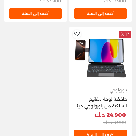
18.900 د.ك
37.900 د.ك
ماج سيف
أضف إلى السلة
أضف إلى السلة
17 %
AddToWishlist
باورولوجي
حافظة لوحة مفاتيح
لاسلكية من باورولوجي داينا
بورد لجهاز آيباد برو 11 بوصة
24.900 د.ك
(M4)، مزودة بحامل هاتف
29.900 د.ك
ماج سيف
أضف إلى السلة