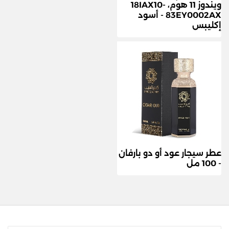
ويندوز 11 هوم، 18IAX10-
83EY0002AX - أسود
إكليبس
عطر سيجار عود أو دو بارفان
- 100 مل