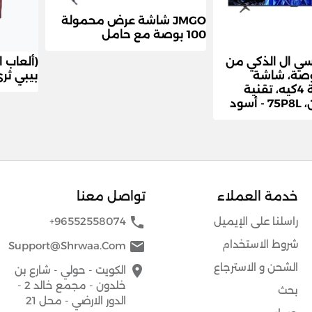
JMGO شاشة عرض محمولة
100 بوصة مع حامل
سي ال الذكي من
، 75 بوصة، شاشة
بيبي ثر
مينيليد بدقة 4كيه، تقنية
سود
خدمة العملاء
تواصل معنا
phone
راسلنا على الإيميل
+96552558074
شروط الاستخدام
mail
Support@shrwaa.com
الشحن و الاسترجاع
place
الكويت - حولي - شارع بن
خلدون - مجمع خالد 2 -
بحث
الدور الارضي - محل 21