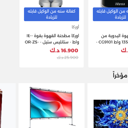
 من الوكيل قابله
كفالة سنه من الوكيل قابله
للزيادة
للزيادة
أوركا
وة اليدوية من
اوركا مطحنة القهوة بقوة ١٤٠٠
وانسا بقوة 135 واط CG9101 -
واط - ستانليس ستيل - OR-ZS-
CG300
16.900 د.ك
25.900 د.ك
ؤخراً