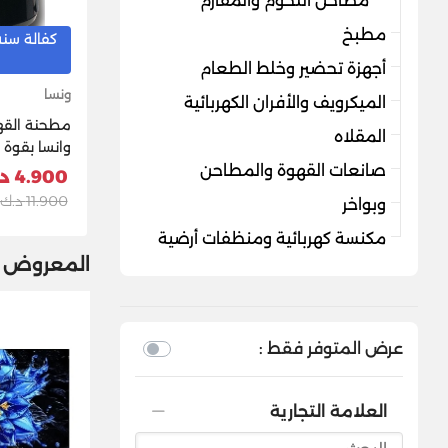
مطاحن اللحوم والمفارم
مطبخ
كفالة سنه
أجهزة تحضير وخلط الطعام
ونسا
الميكرويف والأفران الكهربائية
مطحنة القه
المقلاه
أسود
صانعات القهوة والمطاحن
4.900 د.ك
11.900 د.ك
وبواخر
مكنسة كهربائية ومنظفات أرضية
المعروض م
عرض المتوفر فقط :
العلامة التجارية