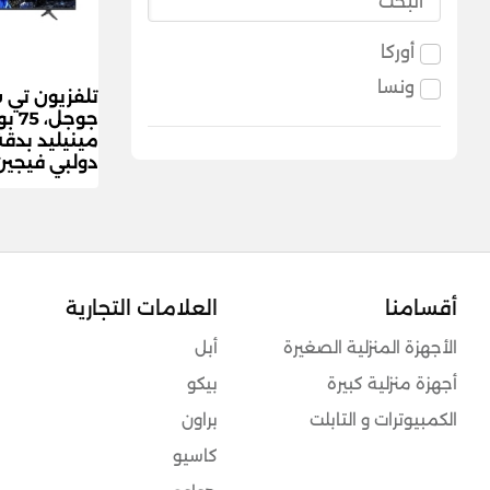
أوركا
ونسا
تلفزيون تي 
جوجل
دولبي فيجين، 75P8L - أ
أقسامنا
العلامات التجارية
الأجهزة المنزلية الصغيرة
أبل
أجهزة منزلية كبيرة
بيكو
الكمبيوترات و التابلت
براون
كاسيو