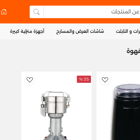
 المنتجات
البحث عن المنتجا
ات و التابلت
شاشات العرض والمسارح
أجهزة منزلية كبيرة
هوة
35 %
dToWishlist
AddToWishlist