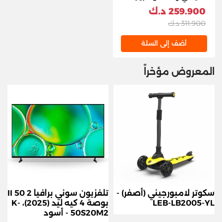
التاسع من الجيل التاسع -
259.900 د.ك
معالج i5 / 8 جيجابايت / 512
311.900 د.ك
جيجابايت (قرص صلب
NVMe M.2 SSD) / شاشة
أضف إلى السلة
27 بوصة عالية الدقة
بالكامل، بدون لمس / نظام
المعروض مؤخراً
بدون نظام تشغيل / يدعم
اللغة العربية/الإنجليزية /
سنة واحدة / رمادي سحابي -
كمبيوتر مكتبي
سكوتر لامبورجيني (أصفر) -
تلفزيون سوني برافيا 2 II 50
LEB-LB2005-YL
بوصة 4 كيه ليد (2025)، K-
50S20M2 - أسود