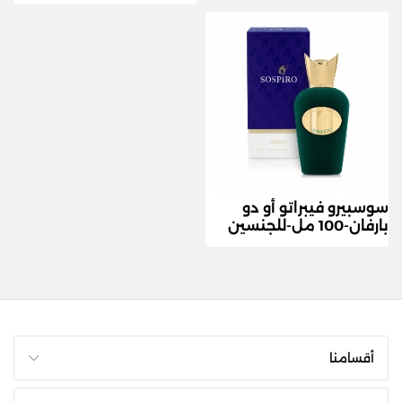
سوسبيرو فيبراتو أو دو
بارفان-100 مل-للجنسين
أقسامنا