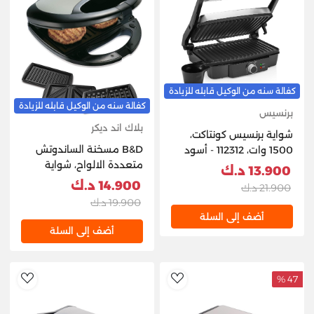
كفالة سنه من الوكيل قابله للزيادة
كفالة سنه من الوكيل قابله للزيادة
برنسيس
بلاك اند ديكر
شواية برنسيس كونتاكت،
B&D مسخنة الساندوتش
1500 وات، 112312 - أسود
متعددة الالواح، شواية
13.900 د.ك
وصانعة الوافل 750 واط -
14.900 د.ك
21.900 د.ك
أسود ورمادي
19.900 د.ك
أضف إلى السلة
أضف إلى السلة
47 %
hlist
AddToWishlist