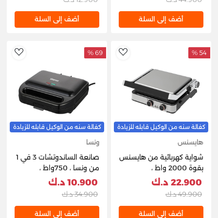
أضف إلى السلة
أضف إلى السلة
69 %
54 %
hlist
AddToWishlist
كفالة سنه من الوكيل قابله للزيادة
كفالة سنه من الوكيل قابله للزيادة
هايسنس
ونسا
شواية كهربائية من هايسنس
صانعة الساندوتشات 3 في 1
بقوة 2000 واط ،
من ونسا ، 750واط ،
H181CG01- فضي
ST5005-GS - اسود
22.900 د.ك
10.900 د.ك
49.900 د.ك
34.900 د.ك
أضف إلى السلة
أضف إلى السلة