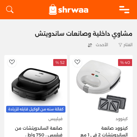
logo
مشاوي داخلية وصانعات ساندويتش
الفلتر
52 %
40 %
hlist
AddToWishlist
كفالة سنه من الوكيل قابله للزيادة
كينوود
فيليبس
كينوود صانعة
صانعة الساندويتشات من
الساندويتشات 2 في 1 مع
فيليبس ، 750 واط ،