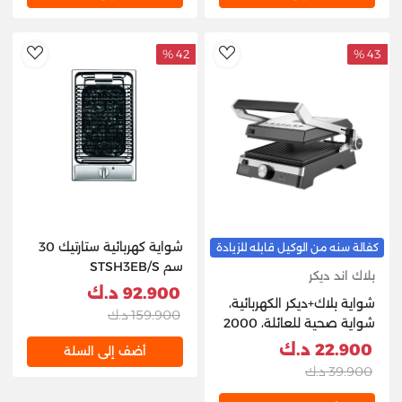
42 %
43 %
hlist
AddToWishlist
شواية كهربائية ستارتيك 30
كفالة سنه من الوكيل قابله للزيادة
سم STSH3EB/S
بلاك اند ديكر
92.900 د.ك
شواية بلاك+ديكر الكهربائية،
159.900 د.ك
شواية صحية للعائلة، 2000
واط، أسود/فضي –
22.900 د.ك
أضف إلى السلة
CG2000-B5
39.900 د.ك