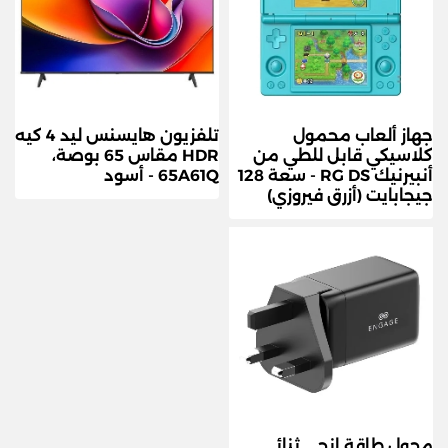
جهاز ألعاب محمول
تلفزيون هايسنس ليد 4 كيه
كلاسيكي قابل للطي من
HDR مقاس 65 بوصة،
أنبيرنيك RG DS - سعة 128
65A61Q - أسود
جيجابايت (أزرق فيروزي)
محول طاقة إنجي ثنائي