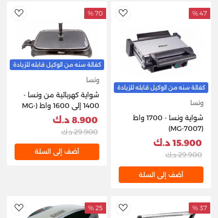
70 %
47 %
hlist
AddToWishlist
كفالة سنه من الوكيل قابله للزيادة
ونسا
كفالة سنه من الوكيل قابله للزيادة
شواية كهربائية من ونسا -
ونسا
1400 إلى 1600 واط (MG-
7006)
شواية ونسا - 1700 واط
8.900 د.ك
(MG-7007)
29.900 د.ك
15.900 د.ك
أضف إلى السلة
29.900 د.ك
أضف إلى السلة
25 %
37 %
hlist
AddToWishlist