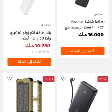
باسوس
بطاقة شاشة Baseus
Anker
EnerFill FC11 الرقمية مع
بنك طاقة أنكر زولو 10 كيلو
كابلين USB-C مدمجين
16.000 د.ك
واط 30 واط - أبيض
بسعة 20000mAh 45W -
E0031100 أسود كوني
10.250 د.ك
أضف إلى السلة
19.900 د.ك
أضف إلى السلة
20 %
51 %
hlist
AddToWishlist