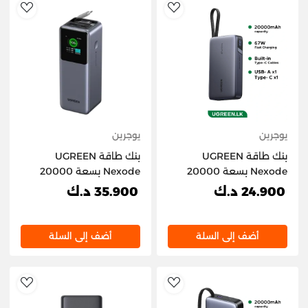
hlist
AddToWishlist
يوجرين
يوجرين
بنك طاقة UGREEN
بنك طاقة UGREEN
Nexode بسعة 20000
Nexode بسعة 20000
مللي أمبير وقدرة 67 واط
مللي أمبير وقدرة 165 واط
24.900 د.ك
35.900 د.ك
مع كابل USB-C مدمج
مع كابل USB-C قابل
للسحب
أضف إلى السلة
أضف إلى السلة
hlist
AddToWishlist