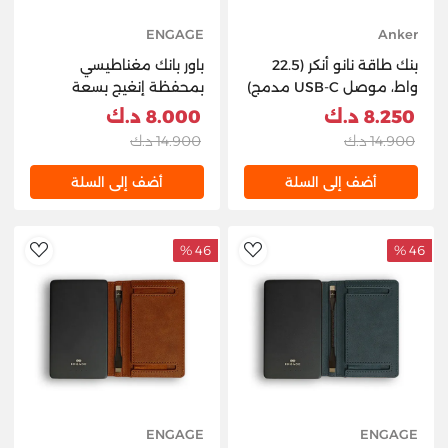
ENGAGE
Anker
بنك طاقة نانو أنكر (22.5
باور بانك مغناطيسي
واط، موصل USB-C مدمج)
بمحفظة إنغيج بسعة
5000 مللي أمبير/ساعة -
5000 مللي أمبير/ساعة
8.250 د.ك
8.000 د.ك
أسود
(أسود)
14.900 د.ك
14.900 د.ك
أضف إلى السلة
أضف إلى السلة
46 %
46 %
hlist
AddToWishlist
ENGAGE
ENGAGE