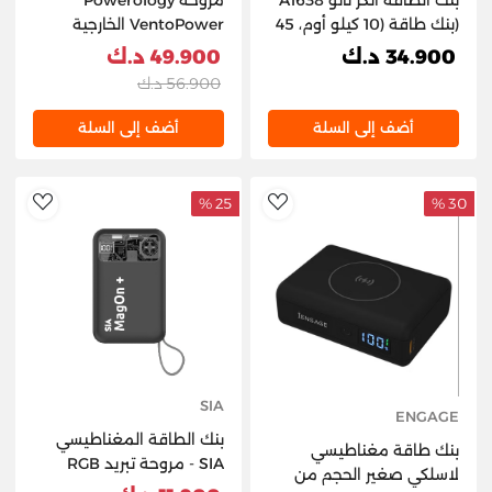
(بنك طاقة (10 كيلو أوم، 45
VentoPower الخارجية
واط، منفذ USB-C مدمج،
المتذبذبة بقدرة 40 ألف
34.900 د.ك
49.900 د.ك
شاشة ذكية) - أبيض / أسود)
دورة في الدقيقة - أزرق/
56.900 د.ك
أسود
أضف إلى السلة
أضف إلى السلة
25 %
30 %
hlist
AddToWishlist
SIA
ENGAGE
بنك الطاقة المغناطيسي
بنك طاقة مغناطيسي
SIA - مروحة تبريد RGB
لاسلكي صغير الحجم من
مدمجة لأجهزة آيفون و آي