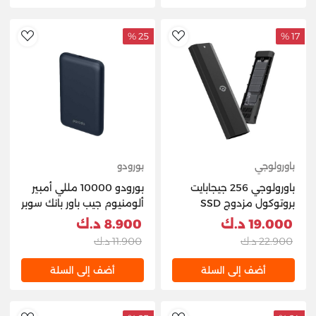
25 %
17 %
hlist
AddToWishlist
باورولوجي
بورودو
باورولوجي 256 جيجابايت
بورودو 10000 مللي أمبير
بروتوكول مزدوج SSD
ألومنيوم جيب باور بانك سوبر
محمول دريف أسود
سليم تصميم رمادي PD-
19.000 د.ك
8.900 د.ك
PBFCH034-GY
PWSSD256BK
22.900 د.ك
11.900 د.ك
أضف إلى السلة
أضف إلى السلة