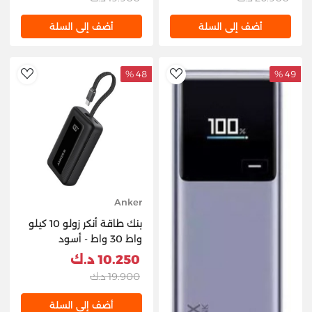
أضف إلى السلة
أضف إلى السلة
48 %
49 %
hlist
AddToWishlist
Anker
بنك طاقة أنكر زولو 10 كيلو
واط 30 واط - أسود
10.250 د.ك
19.900 د.ك
أضف إلى السلة