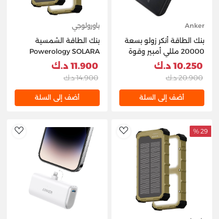
Anker
باورولوجي
بنك الطاقة أنكر زولو بسعة
بنك الطاقة الشمسية
20000 مللي أمبير وقوة
Powerology SOLARA
22.5 واط - أسود
بسعة 20000 مللي أمبير
10.250 د.ك
11.900 د.ك
20.900 د.ك
14.900 د.ك
أضف إلى السلة
أضف إلى السلة
29 %
hlist
AddToWishlist