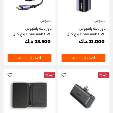
باسوس
باسوس
باور بانك باسيوس
باور بانك باسيوس
EnerGeek GR11 مع كابل
EnerGeek GR11 مع كابل
قابل للسحب، 10,000 مللي
قابل للسحب، 20,000 مللي
21.000 د.ك
28.500 د.ك
أمبير/ساعة، 100 واط -
أمبير/ساعة، 145 واط -
رمادي فضائي
رمادي فضائي
أضف إلى السلة
أضف إلى السلة
46 %
45 %
hlist
AddToWishlist