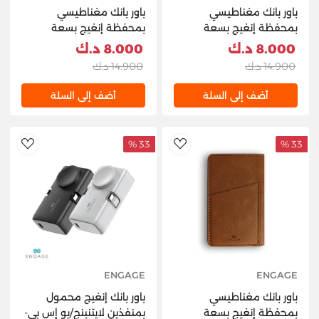
باور بانك مغناطيسي
باور بانك مغناطيسي
بمحفظة إنغيج بسعة
بمحفظة إنغيج بسعة
5000 مللي أمبير/ساعة
5000 مللي أمبير/ساعة
8.000 د.ك
8.000 د.ك
(أزرق)
(بني غامق)
14.900 د.ك
14.900 د.ك
أضف إلى السلة
أضف إلى السلة
33 %
33 %
hlist
AddToWishlist
ENGAGE
ENGAGE
باور بانك مغناطيسي
باور بانك إنغيج محمول
بمحفظة إنغيج بسعة
بمنفذين لايتنينج/يو إس بي-