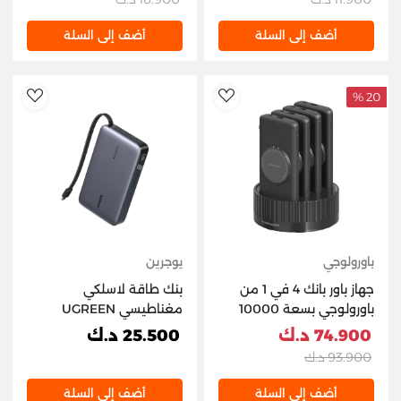
أضف إلى السلة
أضف إلى السلة
20 %
hlist
AddToWishlist
باورولوجي
يوجرين
جهاز باور بانك 4 في 1 من
بنك طاقة لاسلكي
باورولوجي بسعة 10000
مغناطيسي UGREEN
مللي أمبير، مزود بكابل
بسعة 20000 مللي أمبير
74.900 د.ك
25.500 د.ك
مدمج - ماج سيف - أسود
وقدرة 30 واط (1C+15 واط)
93.900 د.ك
باللون الرمادي الفضائي
بتقنية الشحن السريع QI2
أضف إلى السلة
أضف إلى السلة