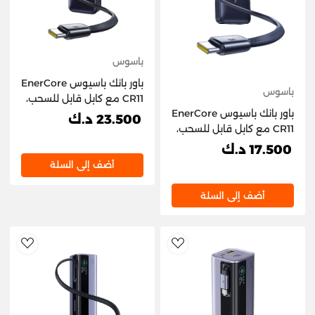
باسوس
باور بانك باسيوس EnerCore
باسوس
CR11 مع كابل قابل للسحب،
باور بانك باسيوس EnerCore
20,000 مللي أمبير/ساعة،
23.500 د.ك
CR11 مع كابل قابل للسحب،
67 واط - أسود كوزميك
10,000 مللي أمبير/ساعة،
17.500 د.ك
45 واط - أسود كوزميك
أضف إلى السلة
أضف إلى السلة
hlist
AddToWishlist