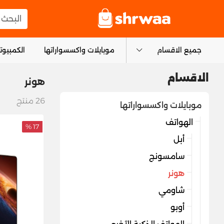
logo
البحث عن
جميع الاقسام
موبايلات واكسسواراتها
الكمبيوتر
الاقسام
هونر
26
منتج
موبايلات واكسسواراتها
الهواتف
17 %
أبل
سامسونج
هونر
شاومي
أوبو