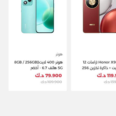
هونر
Honor X9d 5G (رامات 12
هونر 400 لايت(8GB / 256GB)
جيجابايت + ذاكرة تخزين 256
5G هاتف 6.7 - أخضر
يت) - بني محمر
1 د.ك
79.900 د.ك
 د.ك
109.900 د.ك
Ad