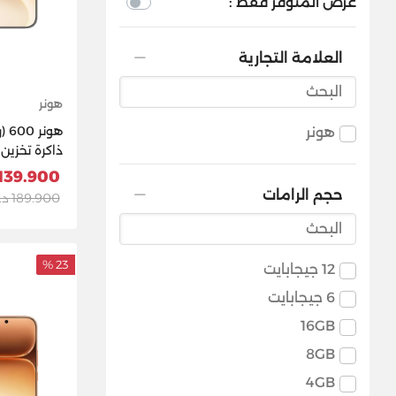
عرض المتوفر فقط :
العلامة التجارية
هونر
هونر
أسود
139.900 د.ك
حجم الرامات
189.900 د.ك
23 %
12 جيجابايت
6 جيجابايت
16GB
8GB
4GB