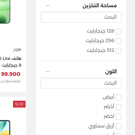
مساحة التخزين
128 جيجابايت
256 جيجابايت
هونر
512 جيجابايت
اللون
جيجابايت ) -
99.900 د.ك
134.900 د.ك
أبيض
31 %
أخضر
اخضر
أزرق سماوي