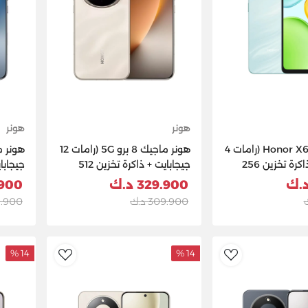
هونر
هونر
هاتف Honor X6d 5G (رامات 4
هونر ماجيك 8 برو 5G (رامات 12
جيجابايت + ذاكرة تخزين 256
جيجابايت + ذاكرة تخزين 512
 أزرق سماوي
جيجابايت) - ذهبي
جيجابا
329.900 د.ك
9.900
309.900 د.ك
309.900
14 %
14 %
dToWishlist
AddToWishlist