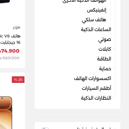
الهواتف الذكية الآخرى
إنفينيكس
هاتف سلكي
هونر
الساعات الذكية
صوتي
جيجابايت) -
كابلات
474.900 د.
569.900 د.ك
الطاقة
حماية
اكسسوارات الهاتف
26 %
أطقم السيارات
النظارات الذكية