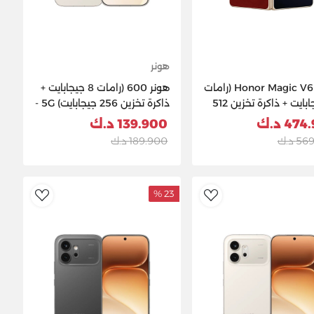
هونر
هاتف Honor Magic V6 (رامات
هونر 600 (رامات 8 جيجابايت +
16 جيجابايت + ذاكرة تخزين 512
ذاكرة تخزين 256 جيجابايت) 5G -
يت) - أحمر
أبيض
47 د.ك
139.900 د.ك
 د.ك
189.900 د.ك
23 %
ishlist
AddToWishlist
Ad