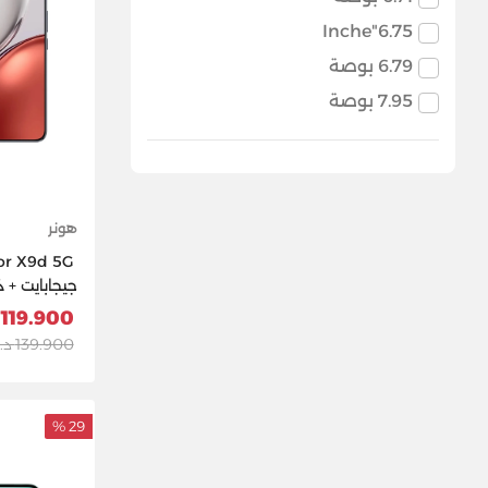
6.75"Inche
6.79 بوصة
7.95 بوصة
هونر
جيجابايت) - 
119.900 د.ك
139.900 د.ك
29 %