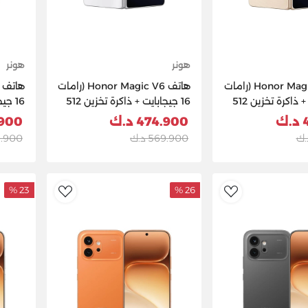
هونر
هونر
هاتف Honor Magic V6 (رامات
هاتف Honor Magic V6 (رامات
16 جيجابايت + ذاكرة تخزين 512
16 جيجابايت + ذاكرة تخزين 512
 ذهبي
جيجابايت) - أبيض
جيجابا
ك
474.900 د.ك
4.900
569.900 د.ك
569.900
23 %
26 %
dToWishlist
AddToWishlist