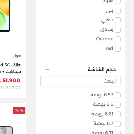
أسود
بني
ذهبي
رمادي
Orange
red
هونر
حجم الشاشة
جيجابايت) -
51.900 د.ك
74.900 د.ك
6.57 بوصة
6.6 بوصة
14 %
6.61 بوصة
6.7 بوصة
6.71 بوصة