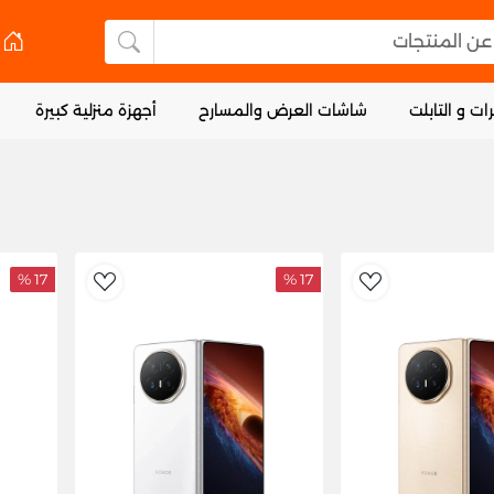
 المنتجات
البحث عن المنتجا
ات و التابلت
شاشات العرض والمسارح
أجهزة منزلية كبيرة
17 %
17 %
dToWishlist
AddToWishlist