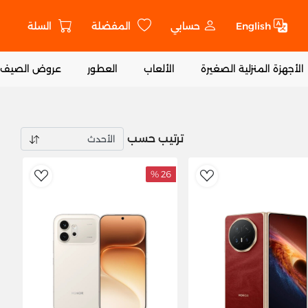
English
حسابي
المفضلة
السلة
ت
الأجهزة المنزلية الصغيرة
الألعاب
العطور
عروض الصيف
ترتيب حسب
26 %
ishlist
AddToWishlist
Ad