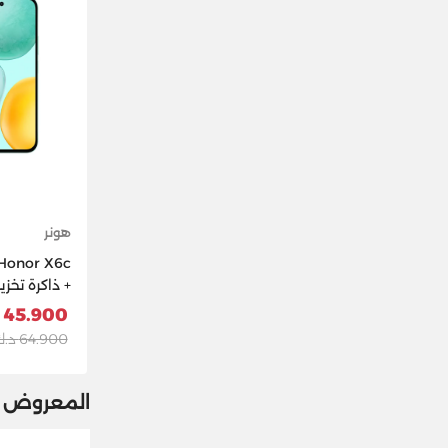
هونر
أزرق سماوي
45.900 د.ك
64.900 د.ك
المعروض م