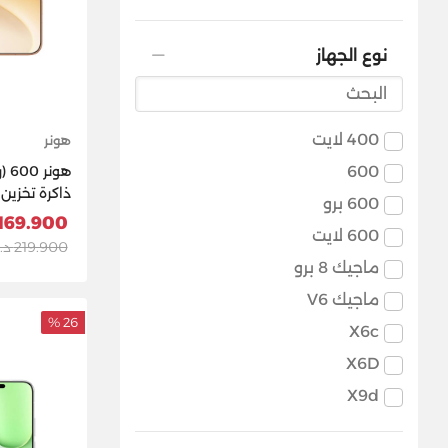
نوع الجهاز
400 لايت
هونر
600
600 برو
برتقالي
169.900 د.ك
600 لايت
219.900 د.ك
ماجيك 8 برو
ماجيك V6
26 %
X6c
X6D
X9d