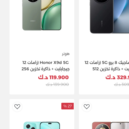
هونر
هونر ماجيك 8 برو 5G (رامات 12
Honor X9d 5G (رامات 12
جيجابايت + ذاكرة تخزين 512
جيجابايت + ذاكرة تخزين 256
يت) - أسود
جيجابايت) - أخضر
32 د.ك
119.900 د.ك
 د.ك
139.900 د.ك
27 %
ishlist
AddToWishlist
Ad