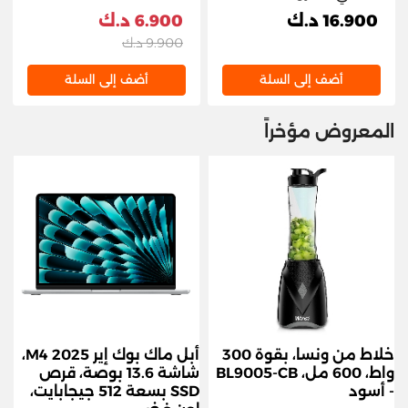
CHARGER 65W
65W (3X Type-C / 2X
16.900 د.ك
6.900 د.ك
USB-A) - رمادي
9.900 د.ك
أضف إلى السلة
أضف إلى السلة
المعروض مؤخراً
خلاط من ونسا، بقوة 300
أبل ماك بوك إير M4 2025،
واط، 600 مل، BL9005-CB
شاشة 13.6 بوصة، قرص
- أسود
SSD بسعة 512 جيجابايت،