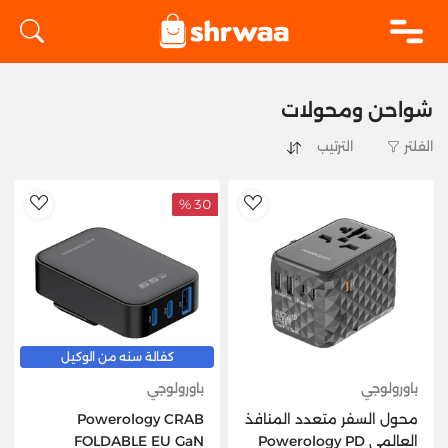
logo
شواحن ومحولات
الفلتر
30 %
hlist
AddToWishlist
كفالة سنه من الوكيل
باورولوجي
باورولوجي
محول السفر متعدد المنافذ
Powerology CRAB
العالمي Powerology PD
FOLDABLE EU GaN