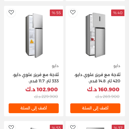
55 %
40 %
hlist
AddToWishlist
دايو
دايو
ثلاجة مع فريزر علوي دايو،
ثلاجة مع فريزر علوي دايو،
420 لتر، 14.8 قدم،
333 لتر، 11.7 قدم،
DR‑T5041DI - ستانلس
DR‑T4141IS - ستانلس ستيل
160.900 د.ك
102.900 د.ك
ستيل
269.900 د.ك
229.900 د.ك
أضف إلى السلة
أضف إلى السلة
53 %
37 %