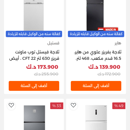
كفالة سنه من الوكيل قابله للزيادة
كفالة سنه من الوكيل قابله للزيادة
هاير
فستيل
ثلاجة بفريزر علوي من هاير،
ثلاجة فيستل توب ماونت
16.5 قدم مكعب، 468 لتر،
فريزر 630 لتر 22 CFT ، أبيض
HRF-468BS - أسود
- RM630TF2M-W-VG
139.900 د.ك
173.900 د.ك
172.900 د.ك
255.900 د.ك
أضف إلى السلة
أضف إلى السلة
33 %
49 %
hlist
AddToWishlist