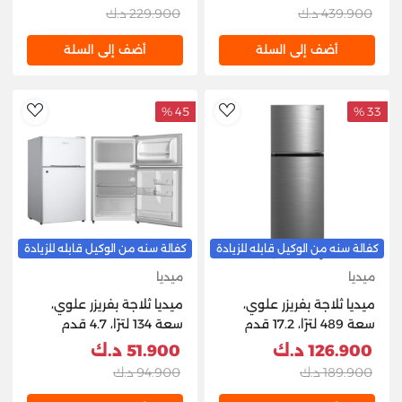
439.900 د.ك
229.900 د.ك
أضف إلى السلة
أضف إلى السلة
45 %
33 %
hlist
AddToWishlist
كفالة سنه من الوكيل قابله للزيادة
كفالة سنه من الوكيل قابله للزيادة
ميديا
ميديا
ميديا ثلاجة ​​بفريزر علوي،
ميديا ثلاجة ​​بفريزر علوي،
سعة 489 لترًا، 17.2 قدم
سعة 134 لترًا، 4.7 قدم
مكعب، فولاذ - فضي
مكعب - أبيض
126.900 د.ك
51.900 د.ك
189.900 د.ك
94.900 د.ك