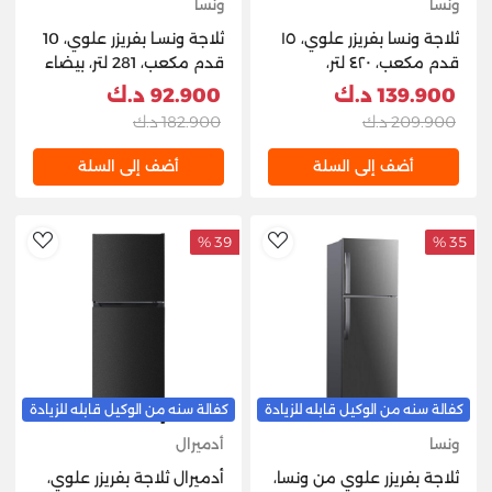
ونسا
ونسا
ثلاجة ونسا بفريزر علوي، ١٥
ثلاجة ونسـا بفريزر علوي، 10
قدم مكعب، ٤٢٠ لتر،
قدم مكعب، 281 لتر، بيضاء
WRT420NF-X1IM24-C8 -
139.900 د.ك
92.900 د.ك
اينوكس
209.900 د.ك
182.900 د.ك
أضف إلى السلة
أضف إلى السلة
39 %
35 %
hlist
AddToWishlist
كفالة سنه من الوكيل قابله للزيادة
كفالة سنه من الوكيل قابله للزيادة
ونسا
أدميرال
ثلاجة بفريزر علوي من ونسا،
أدميرال ثلاجة بفريزر علوي،