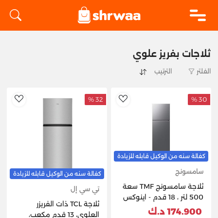
logo
ثلاجات بفريز علوي
الفلتر
32 %
30 %
hlist
AddToWishlist
كفالة سنه من الوكيل قابله للزيادة
سامسونج
كفالة سنه من الوكيل قابله للزيادة
ثلاجة سامسونج TMF سعة
تي سي إل
500 لتر ، 18 قدم - اينوكس
ثلاجة TCL ذات الفريزر
174.900 د.ك
العلوي، 13 قدم مكعب،