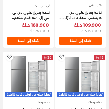
هايسنس
تي سي إل
ثلاجة بفريزر علوي من
ثلاجة بفريزر علوي من تي
هايسنس، سعة 250 لترًا، 8.8
سي إل، 16.4 قدم مكعب،
قدم مكعب،
465 لتر، P605TMIN -
109.900 د.ك
180.900 د.ك
RT328N4DGN1 - إينوكس
إينوكس
159.900 د.ك
249.900 د.ك
أضف إلى السلة
أضف إلى السلة
36 %
45 %
hlist
AddToWishlist
كفالة سنه من الوكيل قابله للزيادة
كفالة سنه من الوكيل قابله للزيادة
باناسونيك
باناسونيك