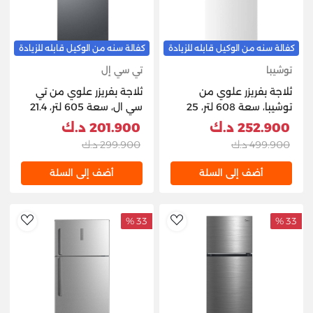
كفالة سنه من الوكيل قابله للزيادة
كفالة سنه من الوكيل قابله للزيادة
توشيبا
تي سي إل
ثلاجة بفريزر علوي من
ثلاجة بفريزر علوي من تي
توشيبا، سعة 608 لتر، 25
سي ال، سعة 605 لتر، 21.4
قدم مكعب، GR-
قدم مكعب، P787TMIN -
252.900 د.ك
201.900 د.ك
RT835WEPMFK(01) -
إينوكس
499.900 د.ك
299.900 د.ك
أبيض
أضف إلى السلة
أضف إلى السلة
33 %
33 %
hlist
AddToWishlist