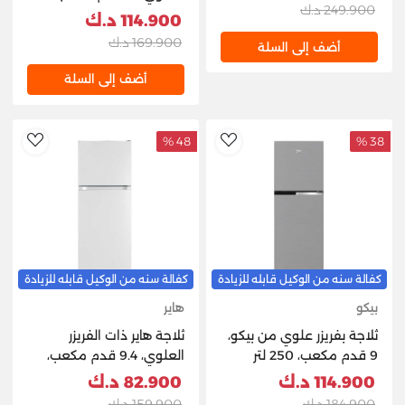
249.900 د.ك
370 لتر، P370TMN –
114.900 د.ك
إينوكس
169.900 د.ك
أضف إلى السلة
أضف إلى السلة
48 %
38 %
hlist
AddToWishlist
كفالة سنه من الوكيل قابله للزيادة
كفالة سنه من الوكيل قابله للزيادة
بيكو
هاير
ثلاجة بفريزر علوي من بيكو،
ثلاجة هاير ذات الفريزر
9 قدم مكعب، 250 لتر
العلوي، 9.4 قدم مكعب،
-فضي
267 لتر - أبيض
114.900 د.ك
82.900 د.ك
184.900 د.ك
159.900 د.ك