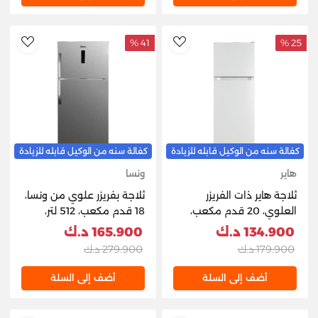
41 %
25 %
hlist
AddToWishlist
كفالة سنه من الوكيل قابله للزيادة
كفالة سنه من الوكيل قابله للزيادة
هاير
ونسا
ثلاجة هاير ذات الفريزر
ثلاجة بفريزر علوي من ونسا،
العلوي، 20 قدم مكعب،
18 قدم مكعب، 512 لتر،
567 لتر - أبيض
WRTG-512-NFSC82D -
134.900 د.ك
165.900 د.ك
فضي
179.900 د.ك
279.900 د.ك
أضف إلى السلة
أضف إلى السلة