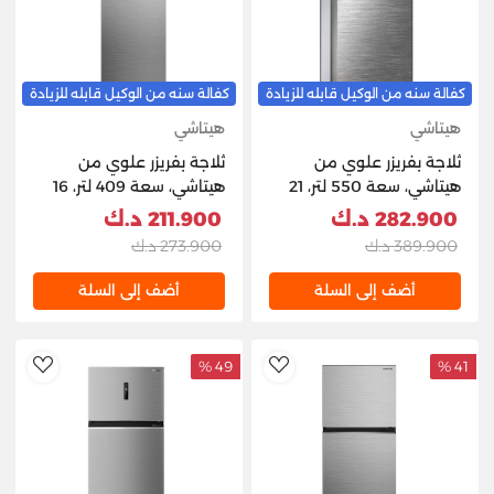
كفالة سنه من الوكيل قابله للزيادة
كفالة سنه من الوكيل قابله للزيادة
هيتاشي
هيتاشي
ثلاجة بفريزر علوي من
ثلاجة بفريزر علوي من
هيتاشي، سعة 550 لتر، 21
هيتاشي، سعة 409 لتر، 16
قدم مكعب، R-V760PK7K-
قدم مكعب،
282.900 د.ك
211.900 د.ك
3 BSL – فضي لامع
HRTN6443SXKW -
389.900 د.ك
273.900 د.ك
إينوكس
أضف إلى السلة
أضف إلى السلة
49 %
41 %
hlist
AddToWishlist