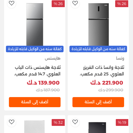
26 %
26 %
hlist
AddToWishlist
كفالة سنه من الوكيل قابله للزيادة
كفالة سنه من الوكيل قابله للزيادة
ونسا
هايسنس
ثلاجة وانسا ذات الفريزر
ثلاجة هايسنس ذات الباب
العلوي، 25 قدم مكعب،
العلوي، 14.7 قدم مكعب،
سعة 710 لتر - إينوكس
418 لتر، RT418N4ASU1 -
221.900 د.ك
139.900 د.ك
فضي
299.900 د.ك
187.900 د.ك
أضف إلى السلة
أضف إلى السلة
32 %
19 %
hlist
AddToWishlist