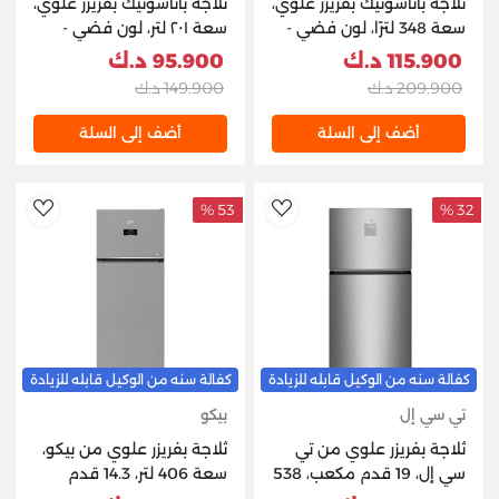
ثلاجة باناسونيك بفريزر علوي،
ثلاجة باناسونيك بفريزر علوي،
سعة 348 لترًا، لون فضي -
سعة ٢٠١ لتر، لون فضي -
NR-BC24VSSKW
NR-BC42VSSKW
115.900 د.ك
95.900 د.ك
209.900 د.ك
149.900 د.ك
أضف إلى السلة
أضف إلى السلة
53 %
32 %
hlist
AddToWishlist
كفالة سنه من الوكيل قابله للزيادة
كفالة سنه من الوكيل قابله للزيادة
تي سي إل
بيكو
ثلاجة بفريزر علوي من تي
ثلاجة بفريزر علوي من بيكو،
سي إل، 19 قدم مكعب، 538
سعة 406 لتر، 14.3 قدم
لتر، P700TMIN - إينوكس
مكعب، RDNG55M20TSX