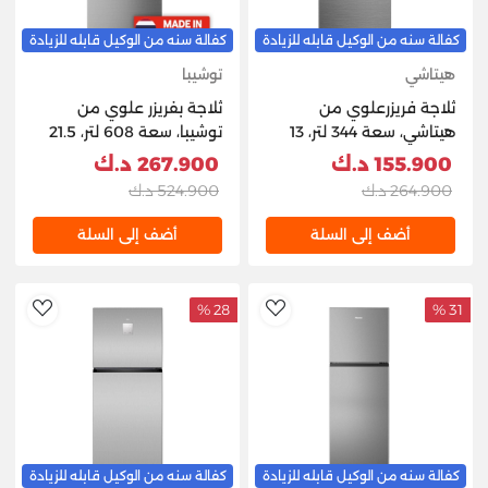
كفالة سنه من الوكيل قابله للزيادة
كفالة سنه من الوكيل قابله للزيادة
هيتاشي
توشيبا
ثلاجة فريزرعلوي من
ثلاجة بفريزر علوي من
هيتاشي، سعة 344 لتر، 13
توشيبا، سعة 608 لتر، 21.5
قدم مكعب،
قدم مكعب، GR-RT835WE
155.900 د.ك
267.900 د.ك
HRTN6379SXKW –
GFK(49) - رمادي
264.900 د.ك
524.900 د.ك
إينوكس
أضف إلى السلة
أضف إلى السلة
28 %
31 %
hlist
AddToWishlist
كفالة سنه من الوكيل قابله للزيادة
كفالة سنه من الوكيل قابله للزيادة