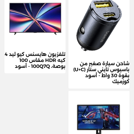
تلفزيون هايسنس كيو ليد 4
كيه HDR مقاس 100
شاحن سيارة صغير من
بوصة، 100Q7Q - أسود
باسيوس تايني ستار (U+C)
بقوة 30 واط - أسود
كوزميك