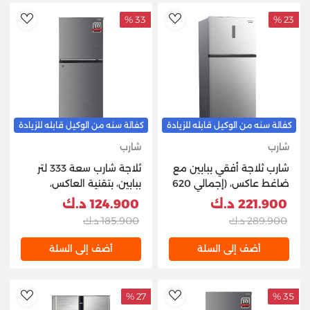
33 %
23 %
hlist
AddToWishlist
كفالة سنه من الوكيل قابله للزيادة
كفالة سنه من الوكيل قابله للزيادة
شارب
شارب
شارب ثلاجة أفقي ببابين مع
ثلاجة شارب سعة 333 لتر
ضاغط عاكس، (إجمالي 620
ببابين، بتقنية العاكس،
لترًا / صافي 479 لترًا) -
مصنوعة من الفولاذ
221.900 د.ك
124.900 د.ك
ستانلس ستيل
المقاوم للصدأ - SJ-
289.900 د.ك
185.900 د.ك
HM450KW-HS3
أضف إلى السلة
أضف إلى السلة
27 %
35 %
hlist
AddToWishlist