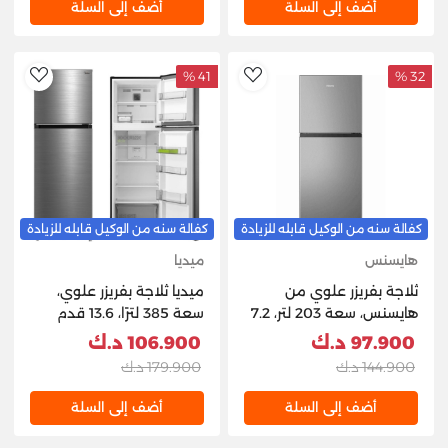
أضف إلى السلة
أضف إلى السلة
41 %
32 %
hlist
AddToWishlist
كفالة سنه من الوكيل قابله للزيادة
كفالة سنه من الوكيل قابله للزيادة
هايسنس
ميديا
ثلاجة بفريزر علوي من
ميديا ثلاجة ​​بفريزر علوي،
هايسنس، سعة 203 لتر، 7.2
سعة 385 لترًا، 13.6 قدم
قدم مكعب، RT3N264NAI
مكعب - فضي
97.900 د.ك
106.900 د.ك
- إينوكس
144.900 د.ك
179.900 د.ك
أضف إلى السلة
أضف إلى السلة