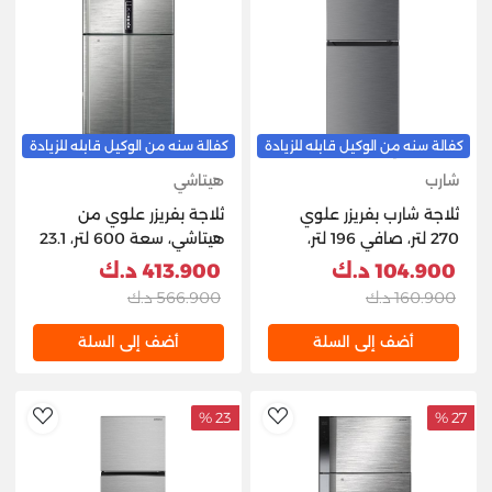
كفالة سنه من الوكيل قابله للزيادة
كفالة سنه من الوكيل قابله للزيادة
شارب
هيتاشي
ثلاجة شارب بفريزر علوي
ثلاجة بفريزر علوي من
270 لتر، صافي 196 لتر،
هيتاشي، سعة 600 لتر، 23.1
أنفرتر، ستانلس ستيل، فضي
قدم مكعب، R-V820PK1K-
104.900 د.ك
413.900 د.ك
- SJ-HM270KW-HS3
3 BSL - فضي لامع
160.900 د.ك
566.900 د.ك
أضف إلى السلة
أضف إلى السلة
23 %
27 %
hlist
AddToWishlist