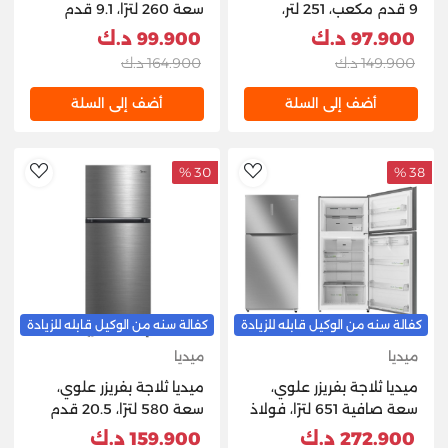
9 قدم مكعب، 251 لتر،
سعة 260 لترًا، 9.1 قدم
WRT253NF-X1IM24-C8 -
مكعب - رمادي
97.900 د.ك
99.900 د.ك
إينوكس
149.900 د.ك
164.900 د.ك
أضف إلى السلة
أضف إلى السلة
30 %
38 %
hlist
AddToWishlist
كفالة سنه من الوكيل قابله للزيادة
كفالة سنه من الوكيل قابله للزيادة
ميديا
ميديا
ميديا ثلاجة ​​بفريزر علوي،
ميديا ثلاجة ​​بفريزر علوي،
سعة صافية 651 لترًا، فولاذ
سعة 580 لترًا، 20.5 قدم
- فضي
مكعب - فضي
272.900 د.ك
159.900 د.ك