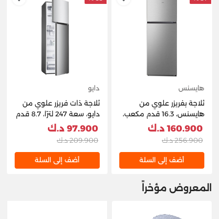
hlist
AddToWishlist
هايسنس
دايو
ثلاجة بفريزر علوي من
ثلاجة ذات فريزر علوي من
هايسنس، 16.3 قدم مكعب،
دايو، سعة 247 لترًا، 8.7 قدم
460 لتر، RT599N4ASU1 -
مكعب، DR-T3041IS -
160.900 د.ك
97.900 د.ك
إينوكس
فضي
256.900 د.ك
209.900 د.ك
أضف إلى السلة
أضف إلى السلة
المعروض مؤخراً