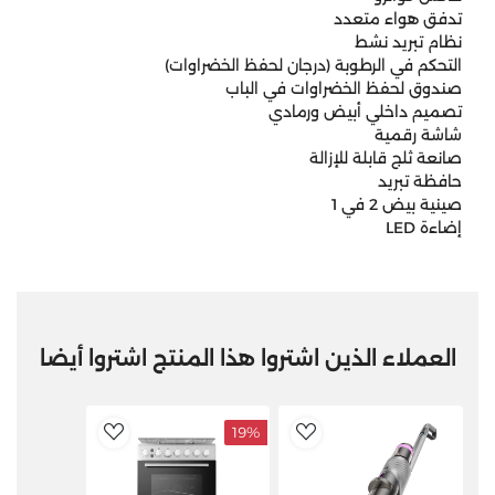
تدفق هواء متعدد
نظام تبريد نشط
التحكم في الرطوبة (درجان لحفظ الخضراوات)
صندوق لحفظ الخضراوات في الباب
تصميم داخلي أبيض ورمادي
شاشة رقمية
صانعة ثلج قابلة للإزالة
حافظة تبريد
صينية بيض 2 في 1
إضاءة LED
العملاء الذين اشتروا هذا المنتج اشتروا أيضا
19%
ddToWishlist
AddToWishlist