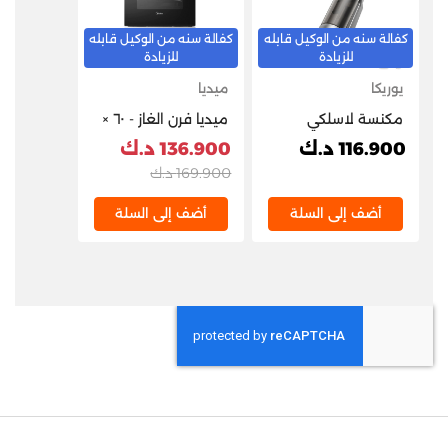
كفالة سنه من الوكيل قابله
كفالة سنه من الوكيل قابله
للزيادة
للزيادة
يوريكا
ميديا
مكنسة لاسلكي
ميديا فرن الغاز - ٦٠ ×
يوريكا/220وات/مبلل
٦٠ سم - ٤ شعلات -
116.900 د.ك
136.900 د.ك
وناشف
ستانلس ستيل
169.900 د.ك
EME6060-C
أضف إلى السلة
أضف إلى السلة