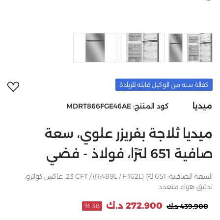
أضف 
كفالة سنه من الوكيل قابله للزيادة
ميديا
كود المنتج:
MDRT866FGE46AE
ميديا ثلاجة ​​بفريزر علوي، سعة
صافية 651 لترًا، فولاذ - فضي
السعة الصافية: 651 لترًا (R:489L / F:162L) / 23 CFT، عاكس كواترو،
تدفق هواء متعدد
272.900 د.ك
439.900 د.ك
38 %