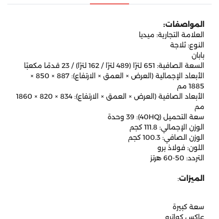
المواصفات:
العلامة التجارية: ميديا
النوع: ثلاجة
بابان
السعة الصافية: 651 لترًا (489 لترًا / 162 لترًا) / 23 قدمًا مكعبًا
الأبعاد الإجمالية (العرض × العمق × الارتفاع): 887 × 850 ×
1885 مم
الأبعاد الصافية (العرض × العمق × الارتفاع): 834 × 820 × 1860
مم
سعة التحميل (40HQ): 39 وحدة
الوزن الإجمالي: 111.8 كجم
الوزن الصافي: 100.3 كجم
اللون: فولاذ برو
التردد: 50-60 هرتز
الميزات
:
سعة كبيرة
عاكس كواترو