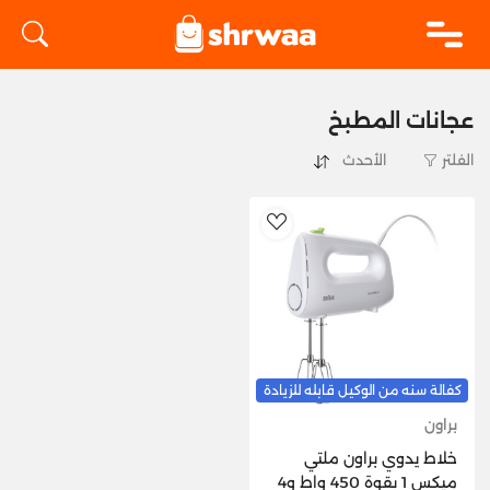
logo
عجانات المطبخ
الفلتر
AddToWishlist
كفالة سنه من الوكيل قابله للزيادة
براون
خلاط يدوي براون ملتي
ميكس 1 بقوة 450 واط و4