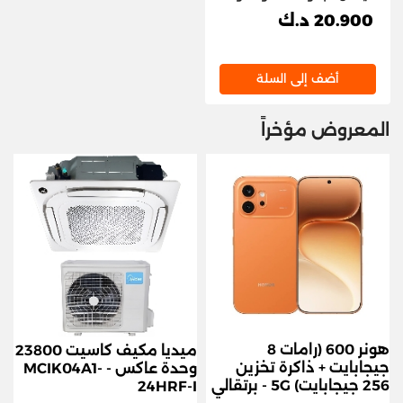
سرعات، أبيض -
20.900 د.ك
HM1100WH
أضف إلى السلة
المعروض مؤخراً
هونر 600 (رامات 8
ميديا ​​مكيف كاسيت 23800
جيجابايت + ذاكرة تخزين
وحدة عاكس - MCIK04A1-
256 جيجابايت) 5G - برتقالي
24HRF-I