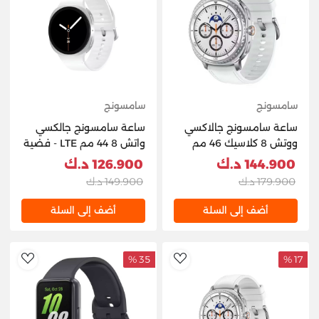
سامسونج
سامسونج
ساعة سامسونج جالاكسي
ساعة سامسونج جالكسي
ووتش 8 كلاسيك 46 مم
واتش 8 44 مم LTE - فضية
بلوتوث - أبيض
144.900 د.ك
126.900 د.ك
179.900 د.ك
149.900 د.ك
أضف إلى السلة
أضف إلى السلة
35 %
17 %
hlist
AddToWishlist