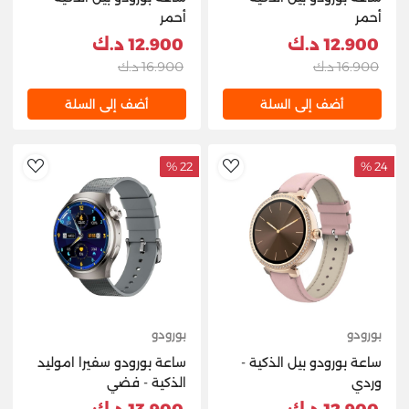
أحمر
أحمر
12.900 د.ك
12.900 د.ك
16.900 د.ك
16.900 د.ك
أضف إلى السلة
أضف إلى السلة
22 %
24 %
hlist
AddToWishlist
بورودو
بورودو
ساعة بورودو بيل الذكية -
ساعة بورودو سفيرا اموليد
وردي
الذكية - فضي