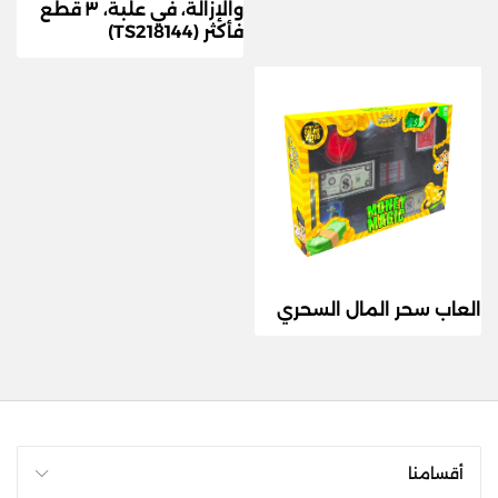
والإزالة، في علبة، ٣ قطع
فأكثر (TS218144)
العاب سحر المال السحري
أقسامنا