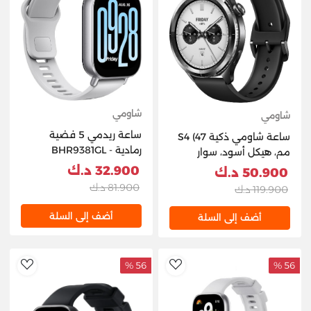
شاومي
شاومي
ساعة ريدمي 5 فضية
ساعة شاومي ذكية S4 (47
رمادية - BHR9381GL
مم، هيكل أسود، سوار
أسود) BHR9195GL
32.900 د.ك
50.900 د.ك
81.900 د.ك
119.900 د.ك
أضف إلى السلة
أضف إلى السلة
56 %
56 %
hlist
AddToWishlist