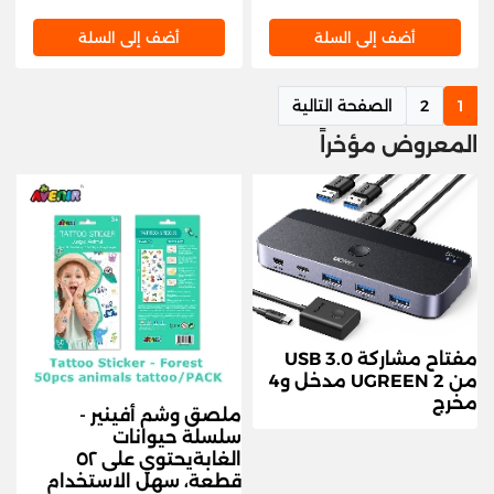
أضف إلى السلة
أضف إلى السلة
1
2
الصفحة التالية
المعروض مؤخراً
مفتاح مشاركة USB 3.0
من UGREEN 2 مدخل و4
مخرج
ملصق وشم أفينير -
سلسلة حيوانات
الغابةيحتوي على ٥٢
قطعة، سهل الاستخدام