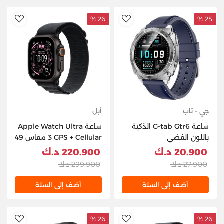
26 %
25 %
hlist
AddToWishlist
جي - تاب
أبل
ساعة G-tab Gtr6 الذكية
ساعة Apple Watch Ultra
باللون الفضي
3 GPS + Cellular مقاس 49
مم، هيكل من التيتانيوم
20.900 د.ك
220.900 د.ك
الأسود مع حلقة Alpine
27.900 د.ك
299.900 د.ك
سوداء - كبيرة
أضف إلى السلة
أضف إلى السلة
26 %
26 %