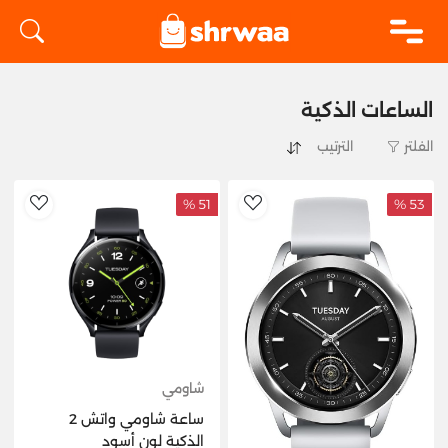
logo
الساعات الذكية
الفلتر
51 %
53 %
hlist
AddToWishlist
شاومي
ساعة شاومي واتش 2
الذكية لون أسود