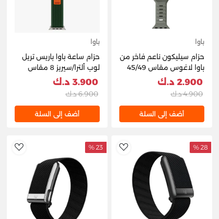
باوا
باوا
حزام سيليكون ناعم فاخر من
حزام ساعة باوا باريس تريل
باوا لاغوس مقاس 45/49
لوب ألترا/سيريز 8 مقاس
مم - أخضر ساحلي
49/45/44/42 مم - أخضر
2.900 د.ك
3.900 د.ك
4.900 د.ك
6.900 د.ك
أضف إلى السلة
أضف إلى السلة
23 %
28 %
hlist
AddToWishlist