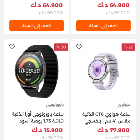
64.900 د.ك
64.900 د.ك
99.900 د.ك
99.900 د.ك
أضف إلى السلة
أضف إلى السلة
20 %
22 %
hlist
AddToWishlist
هواوي
باورولوجي
ساعة هواوي GT6 الذكية
ساعة باورولوجي أورا الذكية
مقاس 41 مم - بنفسجي
شاشة 1.73 بوصة أسود
PSWASW1801HBK
77.900 د.ك
15.900 د.ك
99.900 د.ك
19.900 د.ك