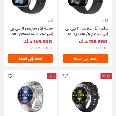
أبل
أبل
ساعة آبل سيريس 11 جي بي
ساعة آبل سيريس 11 جي بي
إس 42 مم MEQU4AF/A
إس 42 مم MEQW4AF/A
أسود L/M
رمادية S/M
138.900 د.ك
149.900 د.ك
199.900 د.ك
199.900 د.ك
أضف إلى السلة
أضف إلى السلة
8 %
32 %
hlist
AddToWishlist