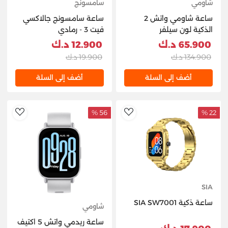
شاومي
سامسونج
ساعة شاومي واتش 2
ساعة سامسونج جالاكسي
الذكية لون سيلفر
فيت 3 - رمادي
65.900 د.ك
12.900 د.ك
134.900 د.ك
19.900 د.ك
أضف إلى السلة
أضف إلى السلة
56 %
22 %
hlist
AddToWishlist
SIA
ساعة ذكية SIA SW7001
شاومي
ساعة ريدمي واتش 5 اكتيف