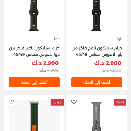
باوا
باوا
حزام سيليكون ناعم فاخر من
حزام سيليكون ناعم فاخر من
باوا لاغوس مقاس 45/49
باوا لاغوس مقاس 45/49
مم - أسود
مم أخضر رمادي
2.900 د.ك
2.900 د.ك
4.900 د.ك
4.900 د.ك
أضف إلى السلة
أضف إلى السلة
43 %
41 %
hlist
AddToWishlist