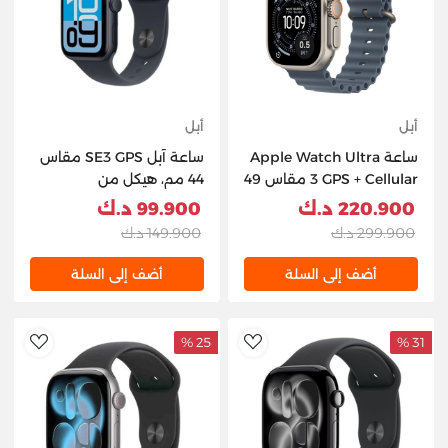
أبل
أبل
ساعة Apple Watch Ultra
ساعة آبل SE3 GPS مقاس
3 GPS + Cellular مقاس 49
44 مم، هيكل من
مم، هيكل من التيتانيوم
الألومنيوم، لون أسود،
220.900 د.ك
99.900 د.ك
الطبيعي مع سوار Anchor
مقاس متوسط/كبير
299.900 د.ك
149.900 د.ك
Blue Ocean
أضف إلى السلة
أضف إلى السلة
25 %
31 %
hlist
AddToWishlist