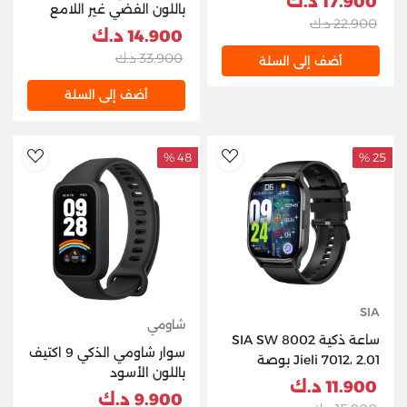
17.900 د.ك
باللون الفضي غير اللامع
22.900 د.ك
14.900 د.ك
33.900 د.ك
أضف إلى السلة
أضف إلى السلة
48 %
25 %
hlist
AddToWishlist
SIA
شاومي
ساعة ذكية SIA SW 8002
سوار شاومي الذكي 9 اكتيف
Jieli 7012، 2.01 بوصة
باللون الأسود
Amoled BT call BLK
11.900 د.ك
9.900 د.ك