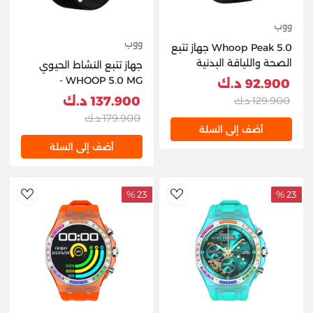
ووب
ووب
Whoop Peak 5.0 جهاز تتبع
الصحة واللياقة البدنية
جهاز تتبع النشاط الحيوي
والنشاط + 1 سنة اشتراك
WHOOP 5.0 MG -
92.900 د.ك
أوبسيديان/تيتانيوم + 1 سنة
137.900 د.ك
129.900 د.ك
اشتراك
179.900 د.ك
أضف إلى السلة
أضف إلى السلة
23 %
23 %
hlist
AddToWishlist