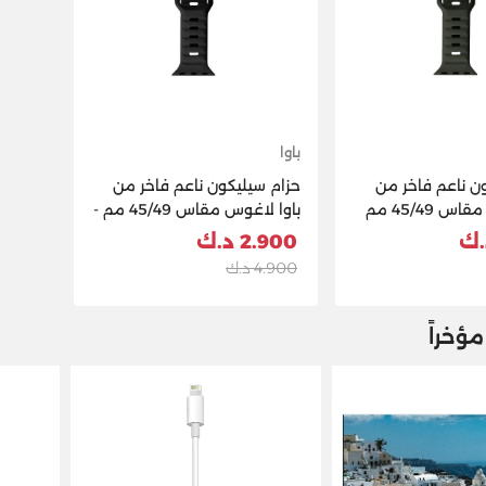
باوا
ن ناعم فاخر من
حزام سيليكون ناعم فاخر من
باوا لاغوس مقاس 45/49 مم
باوا لاغوس مقاس 45/49 مم -
أسود
2.900 د.ك
4.900 د.ك
ؤخراً