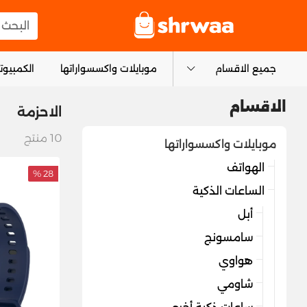
logo
البحث عن
جميع الاقسام
موبايلات واكسسواراتها
الكمبيوتر
الاقسام
الاحزمة
10
منتج
موبايلات واكسسواراتها
الهواتف
28 %
الساعات الذكية
أبل
سامسونج
هواوي
شاومي