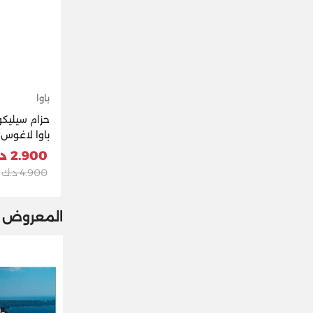
باوا
حزام سيليكو
أخضر رمادي
2.900 د.ك
4.900 د.ك
المعروض م