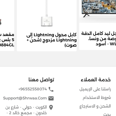
ل ليد كامل الدقة
مقعد سك
كابل محول Lightning إلى
س 40 بوصة من ونسا،
5
Lightning مزدوج (شحن +
سود
0884GL
صوت)
خدمة العملاء
تواصل معنا
phone
راسلنا على الإيميل
+96552558074
شروط الاستخدام
mail
Support@shrwaa.com
الشحن و الاسترجاع
place
الكويت - حولي - شارع بن
خلدون - مجمع خالد 2 -
بحث