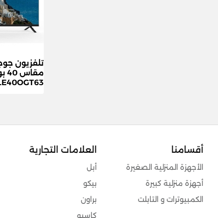
تلفزيون جوج
مقا
WLE40OGT63 - أ
أقسامنا
العلامات التجارية
الأجهزة المنزلية الصغيرة
أبل
أجهزة منزلية كبيرة
بيكو
الكمبيوترات و التابلت
براون
كاسيو