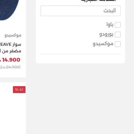
باوا
بورودو
موكسيدو
موكسيدو
سوار E
مضفر من الن
Whoop 5.0 - أزر
14.900 د.ك
24.900 د.ك
41 %