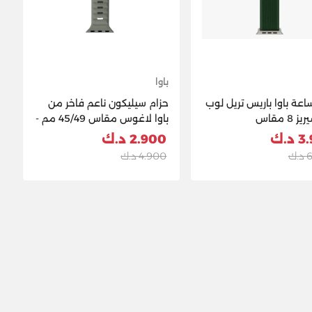
باوا
اعة باوا باريس تريل لوب
حزام سيليكون ناعم فاخر من
ألترا/سيريز 8 مقاس
باوا لاغوس مقاس 45/49 مم -
4 مم - أخضر
أخضر ساحلي
د.ك
2.900 د.ك
ك
4.900 د.ك
Ad