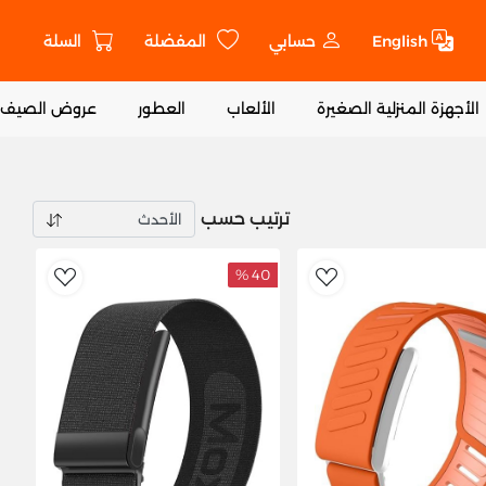
English
حسابي
المفضلة
السلة
ت
الأجهزة المنزلية الصغيرة
الألعاب
العطور
عروض الصيف
ترتيب حسب
40 %
ishlist
AddToWishlist
Ad