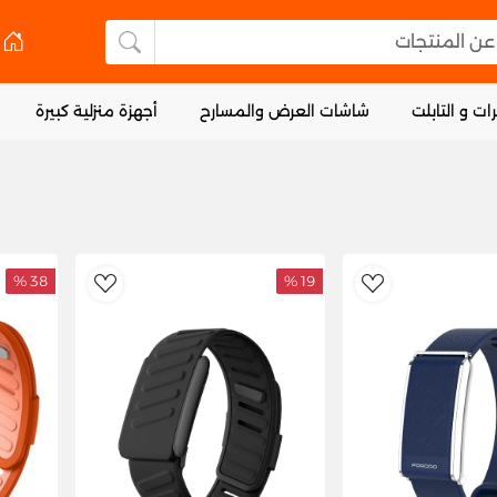
 المنتجات
البحث عن المنتجا
ات و التابلت
شاشات العرض والمسارح
أجهزة منزلية كبيرة
38 %
19 %
dToWishlist
AddToWishlist