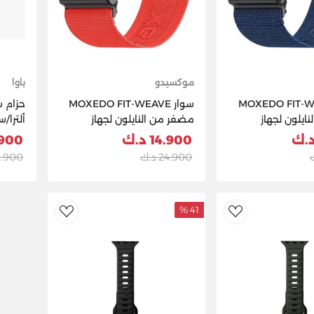
موكسيدو
باوا
MOXEDO FIT-WEAV
سوار MOXEDO FIT-WEAVE
حزام س
ايلون لجهاز
مضفر من النايلون لجهاز
ق
Whoop 5.0 - برتقالي
9/45/44/42
14.900 د.ك
3.900 
24.900 د.ك
6.900 د.
41 %
dToWishlist
AddToWishlist