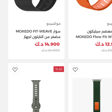
دو
موكسيدو
معصم سيليكون
سوار MOXEDO FIT-WEAVE
MOXEDO Flow Fit 
مضفر من النايلون لجهاز
Whoop 5.0 - أسود
 د.ك
14.900 د.ك
د.ك
24.900 د.ك
41 %
ishlist
AddToWishlist
Ad