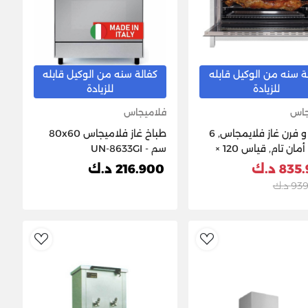
ة سنه من الوكيل قابله
كفالة سنه من الوكيل قابله
للزيادة
للزيادة
جاس
فلاميجاس
بوتجاز و فرن غاز فلايمجاس, 6
طباخ غاز فلاميجاس 80x60
عيون, أمان تام, قياس 120 ×
سم - UN-8633GI
83 د.ك
216.900 د.ك
 د.ك
ishlist
AddToWishlist
Ad