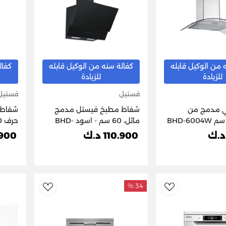
 من الوكيل قابله
كفالة سنه من الوكيل قابله
كفال
للزيادة
للزيادة
فستيل
فستيل
ي مدمج من
شفاط مطبخ فيستل مدمج
شفاط 
مائل، 60 سم - اسود BHD-
307X
6303B
110.900 د.ك
89.900
34 %
dToWishlist
AddToWishlist