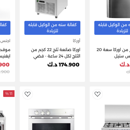
 من الوكيل قابله
كفالة سنه من الوكيل قابله
كفال
للزيادة
للزيادة
أوركا
اجنس
صانعة الثلج من اوركا سعة 20
اوركا صانعة ثلج 22 كجم من
لس ستيل
الثلج لكل 24 ساعة - فضي
ايغني
174.900 د.ك
45.900
77.900 
11 %
dToWishlist
AddToWishlist