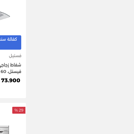
كفالة سنه
فستيل
شفاط زجاج
فيستل، 60 سم BHD-6004W
73.900 د.ك
29 %