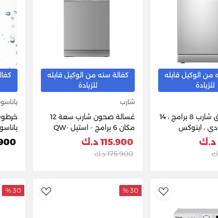
 من الوكيل قابله
كفالة سنه من الوكيل قابله
كفال
للزيادة
للزيادة
شارب
باناسو
غسالة اطباق شارب 8 برامج ، 14
غسالة صحون شارب سعة 12
خرطوشة
 دي ، اينوكس
مكان 6 برامج - استيل QW-
باناسونيك - 
MB612-SS3
115.900 د.ك
8.900 
175.900 د.ك
30 %
30 %
dToWishlist
AddToWishlist