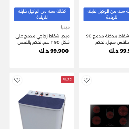
ة سنه من الوكيل قابله
كفالة سنه من الوكيل قابله
للزيادة
للزيادة
ميديا
ميديا ​​شفاط مدخنة مدمج 90
ميديا ​​شفاط زجاجي مدمج على
تانلس ستيل، تحكم
شكل T 90 سم، تحكم باللمس،
إلكتروني، 4 سرعات
ستانلس ستيل، 3 سرعات
 د.ك
99.900 د.ك
E90TEW2V33
E90AEW
32 %
ishlist
AddToWishlist
Ad