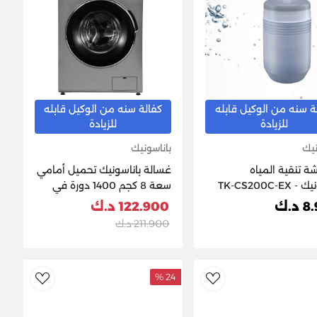
ة سنه من الوكيل قابله
كفالة سنه من الوكيل قابله
للزيادة
للزيادة
نيك
باناسونيك
 تنقية المياه
غسالة باناسونيك تحميل أمامي
TK-CS200C-EX
سعة 8 كجم 1400 دورة في
الدقيقة، فضي غامق - NA-
د.ك
122.900 د.ك
16MG1LKW
211.900 د.ك
24 %
ishlist
AddToWishlist
Ad