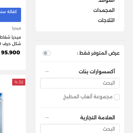
المواقد
المجمدات
كفالة سنه
الثلاجات
ميديا
ميديا ​​شف
ستيل، 3
95.900 د.ك
عرض المتوفر فقط :
0MEW2M19
أكسسوارات بنات
32 %
مجموعة ألعاب المطبخ
العلامة التجارية