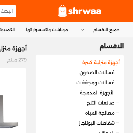
logo
البحث عن
جميع الاقسام
موبايلات واكسسواراتها
الكمبيوتر
الاقسام
أجهزة منزلي
279
منتج
أجهزة منزلية كبيرة
غسالات الصحون
غسالات ومجففات
الأجهزة المدمجة
صانعات الثلج
معالجة المياه
شفاطات البوتاجاز