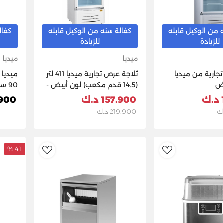
 من الوكيل قابله
كفالة سنه من الوكيل قابله
كفال
للزيادة
للزيادة
ميديا
ميديا
جارية من ميديا
ثلاجة عرض تجارية ميديا 411 لتر
ميديا 
(14.5 قدم مكعب) لون أبيض -
90 سم MCHV848
موديل HS-411S
157.900 د.ك
5.900
219.900 د.ك
41 %
dToWishlist
AddToWishlist