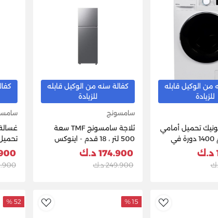
 من الوكيل قابله
كفالة سنه من الوكيل قابله
كفال
للزيادة
للزيادة
سامسونج
سامسو
ونيك تحميل أمامي
ثلاجة سامسونج TMF سعة
غسالة
سعة 9 كجم 1400 دورة في
500 لتر ، 18 قدم - اينوكس
الدقيقة، بيضاء - NA-
174.900 د.ك
89.900
1
249.900 د.ك
269.900
لون 
52 %
15 %
dToWishlist
AddToWishlist