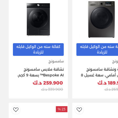
ة سنه من الوكيل قابله
كفالة سنه من الوكيل قابله
للزيادة
للزيادة
نج
سامسونج
 ونشافة سامسونج
نشافة ملابس سامسونج
تحميل أمامي، سعة غسيل 8
Bespoke AI™ بسعة 9 كجم،
كجم، سعة تنشيف 6 كجم،
مزوّد بتقنية AI Dry وتقنية
1 د.ك
259.900 د.ك
سرعة دوران 1400 لفة/دقيقة –
QuickDrive™
 د.ك
339.900 د.ك
فضي
23 %
ishlist
AddToWishlist
Ad