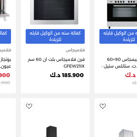
 من الوكيل قابله
كفالة سنه من الوكيل قابله
كفال
للزيادة
للزيادة
فلاميجاس
فلامي
بوتجاز غاز فليمجاس 90×60
فرن فلاميجاس بلت ان 60 سم
شعلات، ستانلس ستيل -
GFEW21IX
60 سم - ستانلس ستيل
185.900 د.ك
5.900
939.900
dToWishlist
AddToWishlist