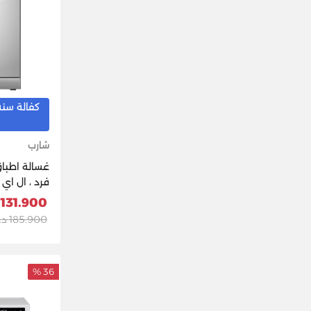
كفالة سنه
شارب
فرد ، ال اي
131.900 د.ك
185.900 د.ك
36 %