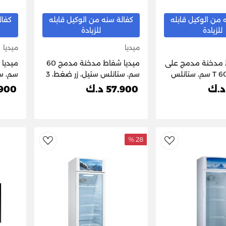
 من الوكيل قابله
كفالة سنه من الوكيل قابله
كفال
للزيادة
للزيادة
ميديا
ميديا
اط مدخنة مدمج على
ميديا ​​شفاط مدخنة مدمج 60
شكل حرف T 60 سم، ستانلس
سم، ستانلس ستيل، زر ضغط، 3
سم، س
 سرعات-
سرعات E60MEW3A17
57.900 د.ك
99.900
2A43
E6
28 %
dToWishlist
AddToWishlist