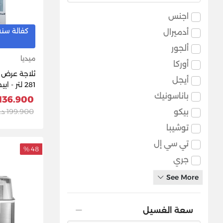
اجنس
كفالة سنه
أدميرال
ألجور
ميديا
أوركا
ثلاجة عرض ت
أيجل
281 لتر - ابيض
باناسونيك
136.900 د.ك
بيكو
199.900 د.ك
توشيبا
تي سي إل
48 %
جري
See More
سعة الغسيل