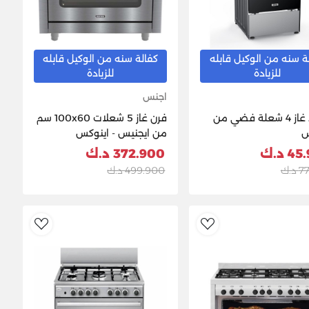
ة سنه من الوكيل قابله
كفالة سنه من الوكيل قابله
للزيادة
للزيادة
اجنس
موقد غاز 4 شعلة فضي من
فرن غاز 5 شعلات 100x60 سم
س
من ايجنيس - اينوكس
GPD1105DLFX
 د.ك
372.900 د.ك
د.ك
499.900 د.ك
ishlist
AddToWishlist
Ad