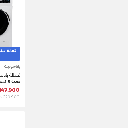
كفالة سنه
باناسونيك
غسالة باناس
147.900 د.ك
8MG1WKW
229.900 د.ك