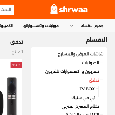
logo
البحث عن
جميع الاقسام
موبايلات واكسسواراتها
الكمبيوتر
الاقسام
تدفق
1
منتج
شاشات العرض والمسارح
الصوتيات
62 %
تلفزيون و اكسسوارات تلفزيون
تدفق
TV BOX
تي في ستيك
نظام المسرح المنزلي