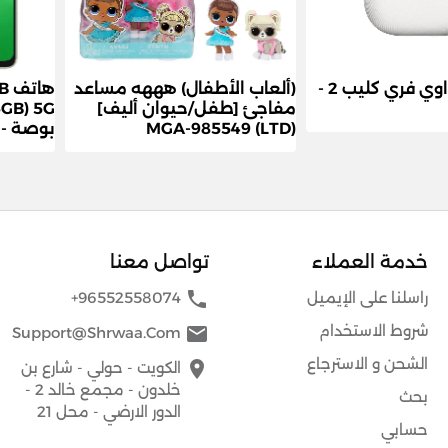
سماعات هواوي فري كليب 2 -
(ألعاب الأطفال) هههه مساعد
ها
مفاجئ [طفل/حيوان أليف]
(LTD) MGA-985549
بوصة - 
خدمة العملاء
تواصل معنا
phone
راسلنا على الإيميل
+96552558074
شروط الاستخدام
mail
Support@shrwaa.com
الشحن و الاسترجاع
place
الكويت - حولي - شارع بن
خلدون - مجمع خالد 2 -
بحث
الدور الارضي - محل 21
حسابي