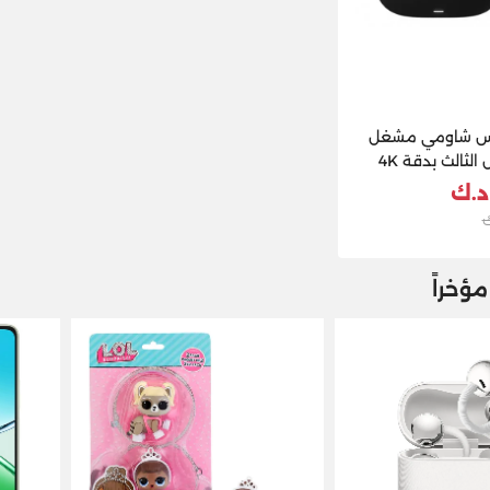
س شاومي مشغل
وسائط الجيل الثالث بدقة 4K
ظام قوقل تي ڤي
ؤخراً