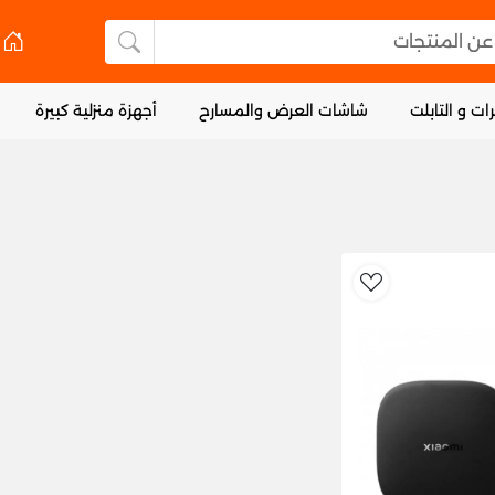
 المنتجات
البحث عن المنتجا
ات و التابلت
شاشات العرض والمسارح
أجهزة منزلية كبيرة
AddToWishlist