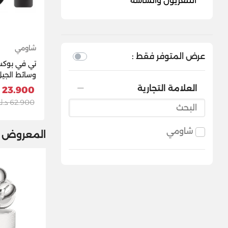
التلفزيون والشاشة
شاومي
عرض المتوفر فقط :
تي في بوك
UHD بن
العلامة التجارية
23.900 د.ك
PFJ4179UK - أسود
62.900 د.ك
شاومي
المعروض م