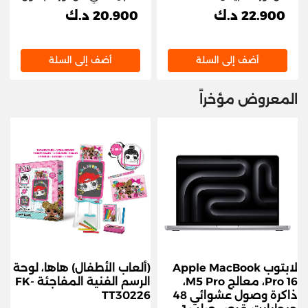
الأبيض
22.900 د.ك
20.900 د.ك
أضف إلى السلة
أضف إلى السلة
المعروض مؤخراً
لابتوب Apple MacBook
(ألعاب الأطفال) هاها، لوحة
Pro 16، معالج M5 Pro،
الرسم الفنية المفاجئة FK-
ذاكرة وصول عشوائي 48
TT30226