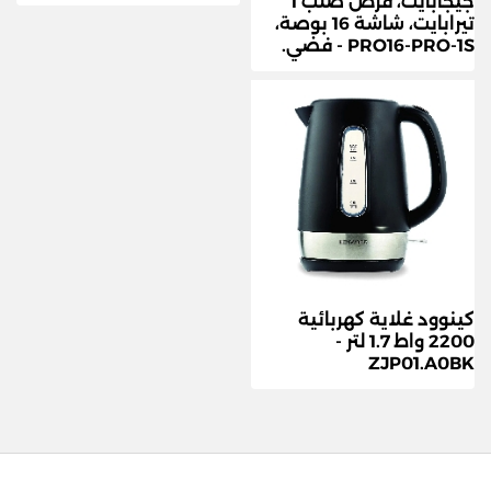
جيجابايت، قرص صلب 1
تيرابايت، شاشة 16 بوصة،
PRO16-PRO-1S - فضي.
كينوود غلاية كهربائية
2200 واط 1.7 لتر -
ZJP01.A0BK