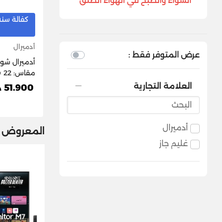
الشواء والطبخ في الهواء الطلق
كفالة سنه
أدميرال
عرض المتوفر فقط :
أدميرال شواي
2250LX
العلامة التجارية
51.900 د.ك
أدميرال
المعروض م
غليم جاز