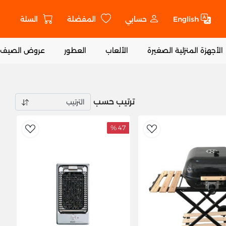
English
حسابي
المفضلة
السلة
ت
الأجهزة المنزلية الصغيرة
الألعاب
العطور
عروض الصيف
ترتيب حسب
47 %
ishlist
AddToWishlist
Ad