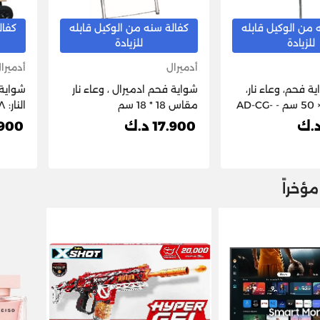
 من الوكيل قابله
كفالة سنه من الوكيل قابله
كفال
للزيادة
للزيادة
أدميرال
أدميرا
ة فحم، وعاء نار،
شواية فحم ادميرال ، وعاء نار
شواية 
مقاس: 22 × 50 سم - AD-CG-
مقاس 18 * 18 سم
النار: ١٨ × ١٨ سم
17.900 د.ك
0.900
ؤخراً