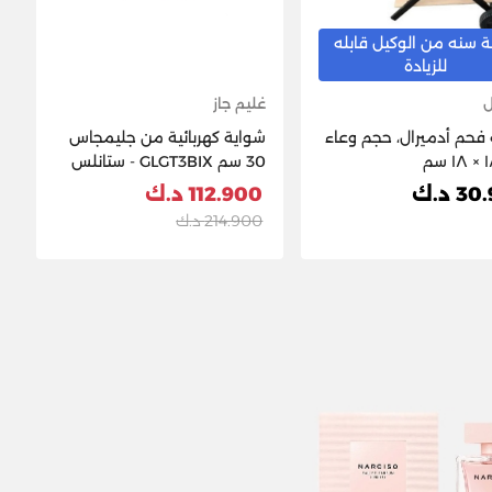
ة سنه من الوكيل قابله
للزيادة
ل
غليم جاز
فحم أدميرال، حجم وعاء
شواية كهربائية من جليمجاس
30 سم GLGT3BIX - ستانلس
ستيل
3 د.ك
112.900 د.ك
214.900 د.ك