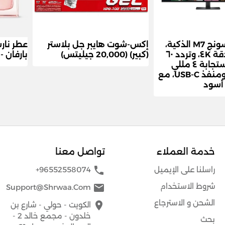
شاشة سامسونج M7 الذكية،
إكس-شوت هايبر جل بلاستر
عطر نار
٣٢ بوصة، بدقة ٤K، وتردد ٦٠
(كبير) (20,000 جيليتس)
بارفان - 90 مل - للنسا
هرتز، وزمن استجابة ٤ مللي
ثانية (GtG)، ومنفذ USB-C، مع
أسود
خدمة العملاء
تواصل معنا
phone
راسلنا على الإيميل
+96552558074
شروط الاستخدام
mail
Support@shrwaa.com
الشحن و الاسترجاع
place
الكويت - حولي - شارع بن
خلدون - مجمع خالد 2 -
بحث