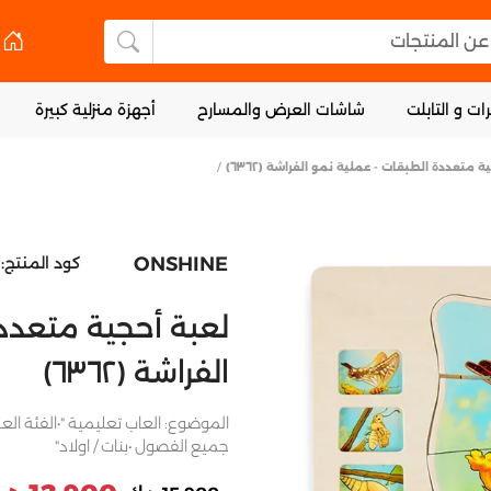
 المنتجات
البحث عن المنتجا
ات و التابلت
شاشات العرض والمسارح
أجهزة منزلية كبيرة
ة متعددة الطبقات - عملية نمو الفراشة (٦٣٦٢)
ONSHINE
كود المنتج:
لعبة أحجية متعدد
الفراشة (٦٣٦٢)
الموضوع: العاب تعليمية "•الفئة الع
جميع الفصول •بنات / اولاد"