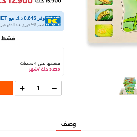
12.900 د.ك
15.900 د.ك
وفر 0.645 د.ك مع KNET
خصم 5% فوري عند الدفع عبر KNET
قسّط 
قسّطها على 4 دفعات
3.225 د.ك /شهر
add
remove
1
وصف