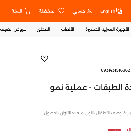
English
حسابي
المفضلة
السلة
ت
الأجهزة المنزلية الصغيرة
الألعاب
العطور
عروض الصيف
أضف إلى المفض
6931431516362
ة الطبقات - عملية نمو
مرية: وصف للأطفال •اللون: متعدد الألوان •الفصول: