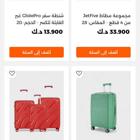
مجموعة مطاط JetFive
شنطة سفر GlidePro غير
من 4 قطع - المقاس: 28
القابلة للكسر - الحجم: 20
بوصة، 24 بوصة، 20 بوصة،
بوصة
33.900 د.ك
13.900 د.ك
و15 بوصة
أضف إلى السلة
أضف إلى السلة
hlist
AddToWishlist