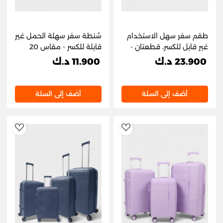
طقم سفر سهل الاستخدام
شنطة سفر سهلة الحمل غير
غير قابل للكسر، قطعتان -
قابلة للكسر - مقاس 20
المقاس: ٢٨ بوصة و٢٠
بوصة
23.900 د.ك
11.900 د.ك
بوصة
أضف إلى السلة
أضف إلى السلة
hlist
AddToWishlist