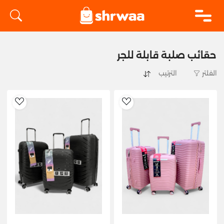
logo
حقائب صلبة قابلة للجر
الفلتر
hlist
AddToWishlist