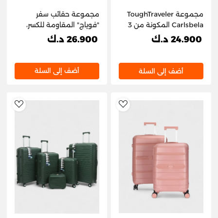
مجموعة حقائب سفر
مجموعة ToughTraveler
"فوياج" المقاومة للكسر،
Carlsbela المكونة من 3
مكونة من 3 قطع -
قطع
26.900 د.ك
24.900 د.ك
المقاس: 28 بوصة، 24
بوصة، 20 بوصة
أضف إلى السلة
أضف إلى السلة
hlist
AddToWishlist