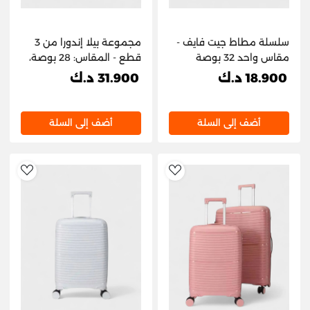
سلسلة مطاط جيت فايف -
مجموعة بيلا إندورا من 3
مقاس واحد 32 بوصة
قطع - المقاس: 28 بوصة،
24 بوصة، و20 بوصة
18.900 د.ك
31.900 د.ك
أضف إلى السلة
أضف إلى السلة
hlist
AddToWishlist