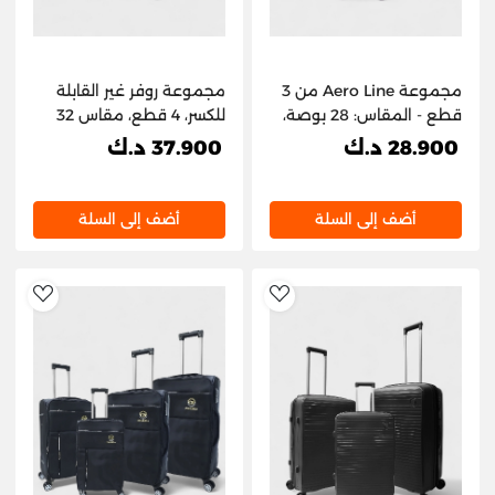
مجموعة Aero Line من 3
مجموعة روفر غير القابلة
قطع - المقاس: 28 بوصة،
للكسر، 4 قطع، مقاس 32
24 بوصة، و20 بوصة
بوصة، 28 بوصة، 24 بوصة
28.900 د.ك
37.900 د.ك
و20 بوصة
أضف إلى السلة
أضف إلى السلة
hlist
AddToWishlist