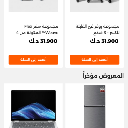
مجموعة روفر غير القابلة
مجموعة سفر Flex
للكسر - 3 قطع
Weave™ المكونة من 4
قطع (32 بوصة/28
31.900 د.ك
31.900 د.ك
بوصة/24 بوصة/20 بوصة)
أضف إلى السلة
أضف إلى السلة
المعروض مؤخراً