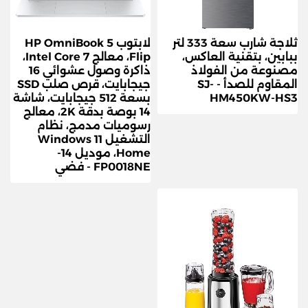
ثلاجة شارب سعة 333 لتر
لابتوب HP OmniBook 5
ببابين، بتقنية العاكس،
Flip، معالج Intel Core 7،
مصنوعة من الفولاذ
ذاكرة وصول عشوائي 16
المقاوم للصدأ - SJ-
جيجابايت، قرص صلب SSD
HM450KW-HS3
بسعة 512 جيجابايت، شاشة
14 بوصة بدقة 2K، معالج
رسوميات مدمج، نظام
التشغيل Windows 11
Home، موديل 14-
FP0018NE - فضي