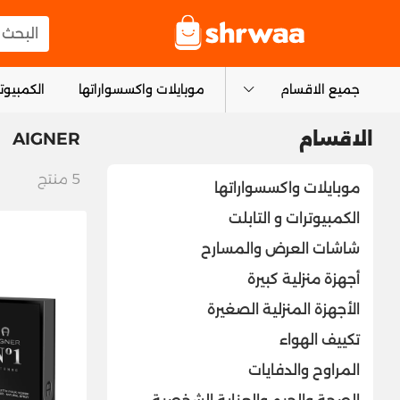
logo
البحث عن
جميع الاقسام
موبايلات واكسسواراتها
الكمبيوتر
AIGNER
الاقسام
5
منتج
موبايلات واكسسواراتها
الكمبيوترات و التابلت
شاشات العرض والمسارح
أجهزة منزلية كبيرة
الأجهزة المنزلية الصغيرة
تكييف الهواء
المراوح والدفايات