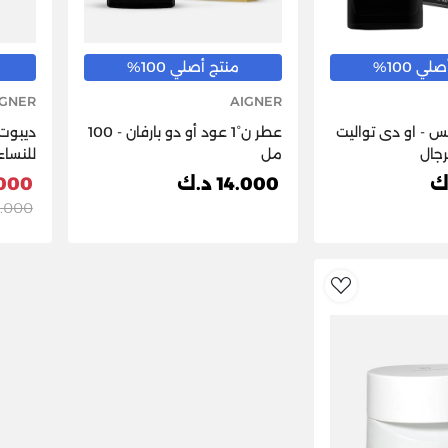
ي 100%
منتج أصلي 100%
IGNER
AIGNER
رقم 1 انتنس - او دى تواليت
عطر ن°1 عود أو دو بارفان - 100
مل
للنساء
14.000 د.ك
14.000
19.000 
AddToWishlist