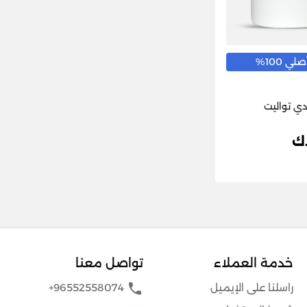
ي 100%
دي تواليت
خدمة العملاء
تواصل معنا
phone
راسلنا على الإيميل
+96552558074