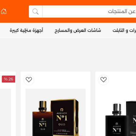
 المنتجات
البحث عن المنتجا
ات و التابلت
شاشات العرض والمسارح
أجهزة منزلية كبيرة
26 %
dToWishlist
AddToWishlist