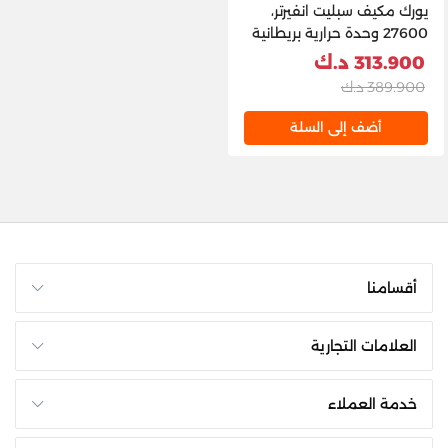
يورك مكيف سبليت انفيرتر،
27600 وحدة حرارية بريطانية
- YHJE30XEWAHN-R3
313.900 د.ك
389.900 د.ك
أضف إلى السلة
أقسامنا
العلامات التجارية
خدمة العملاء