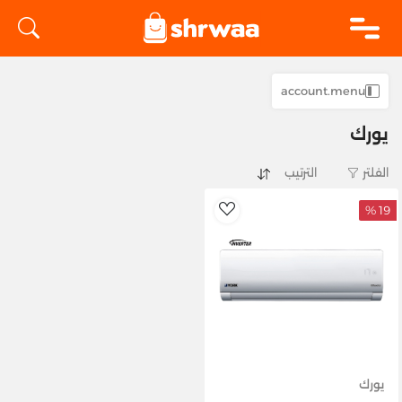
logo
account.menu
يورك
الفلتر
19 %
AddToWishlist
يورك