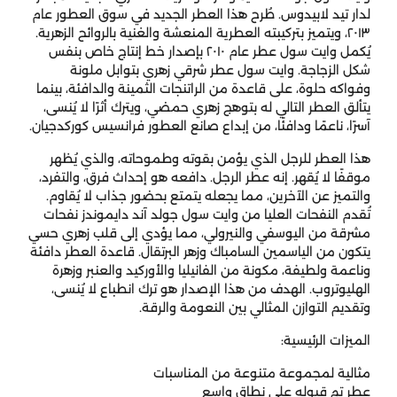
لدار تيد لابيدوس. طُرح هذا العطر الجديد في سوق العطور عام
٢٠١٣، ويتميز بتركيبته العطرية المنعشة والغنية بالروائح الزهرية.
يُكمل وايت سول عطر عام ٢٠١٠ بإصدار خط إنتاج خاص بنفس
شكل الزجاجة. وايت سول عطر شرقي زهري بتوابل ملونة
وفواكه حلوة، على قاعدة من الراتنجات الثمينة والدافئة، بينما
يتألق العطر التالي له بتوهج زهري حمضي، ويترك أثرًا لا يُنسى،
آسرًا، ناعمًا ودافئًا، من إبداع صانع العطور فرانسيس كوركدجيان.
هذا العطر للرجل الذي يؤمن بقوته وطموحاته، والذي يُظهر
موقفًا لا يُقهر. إنه عطر الرجل. دافعه هو إحداث فرق، والتفرد،
والتميز عن الآخرين، مما يجعله يتمتع بحضور جذاب لا يُقاوم.
تُقدم النفحات العليا من وايت سول جولد آند دايموندز نفحات
مشرقة من اليوسفي والنيرولي، مما يؤدي إلى قلب زهري حسي
يتكون من الياسمين السامباك وزهر البرتقال. قاعدة العطر دافئة
وناعمة ولطيفة، مكونة من الفانيليا والأوركيد والعنبر وزهرة
الهليوتروب. الهدف من هذا الإصدار هو ترك انطباع لا يُنسى،
وتقديم التوازن المثالي بين النعومة والرقة.
الميزات الرئيسية:
مثالية لمجموعة متنوعة من المناسبات
عطر تم قبوله على نطاق واسع