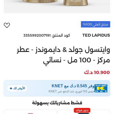
أضف 
منتج أصلي 100%
TED LAPIDUS
كود المنتج:
3355992007191
وايتسول جولد & دايموندز - عطر
مركز - 100 مل - نسائي
10.900 د.ك
وفر 0.545 د.ك مع KNET
الأوفر لك 🔥
خصم 5% فوري عند الدفع عبر KNET
قسّط مشترياتك بسهولة
بدون فوائد