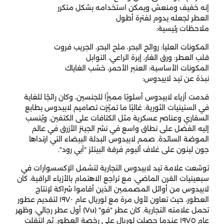
إنه خفيف ومنعش ويمكن استخدامه بشكل متكرر
العطر لجعله يدوم لفترة أطول
ملاحظات رئيسية:
المكونات العليا: روائح البحر، ملح البحر، الجريب فروت
قلب العطر: ورق الغار، إبرة الراعي، التوابل
المكونات الأساسية: العنبر الأحمر، خشب الغاياك
نبذة عن تيد لابيدوس:
قدمت أزياء لابيدوس أسلوبًا مميزًا للجنسين، وكان رائجًا للغاية
في الستينيات الثورية. غالبًا ما تميّزت تصاميم لابيدوس بطابع
السفاري وعناصر عسكرية مثل الكتافات على الكتفين. ويُنسب
إليه الفضل على نطاق واسع في نشر الجينز الأزرق في عالم
الموضة السائدة. صمم لابيدوس البدلة البيضاء التي ارتداها
جون لينون على غلاف ألبوم فرقة البيتلز "آبي رود".
توسّعت علامة تيد لابيدوس التجارية لتشمل الإكسسوارات في
سبعينيات القرن الماضي، مع تراجع الاهتمام بالأزياء الراقية. كان
لابيدوس من أوائل المصممين الذين أقاموا شراكة لإنتاج
العطور، حيث تعاون لأول مرة مع لوريال عام ١٩٧٠ لتقديم عطور
تحمل علامته التجارية. كان عطر "فو" (Vu) أول عطر رجالي، وظهر
عام ١٩٧٥ عندما حصلت لوريال على رخصة العطور. ثم انتقلت