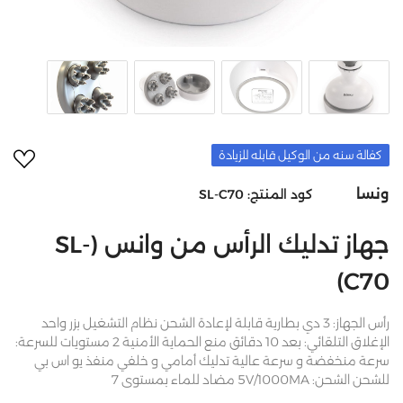
أضف 
كفالة سنه من الوكيل قابله للزيادة
ونسا
كود المنتج:
SL-C70
جهاز تدليك الرأس من وانس (SL-
C70)
رأس الجهاز: 3 دي بطارية قابلة لإعادة الشحن نظام التشغيل بزر واحد
الإغلاق التلقائي: بعد 10 دقائق منع الحماية الأمنية 2 مستويات للسرعة:
سرعة منخفضة و سرعة عالية تدليك أمامي و خلفي منفذ يو اس بي
للشحن الشحن: 5V/1000MA مضاد للماء بمستوى 7