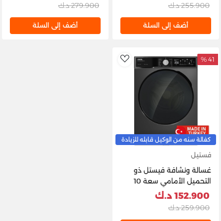
TDH10SGT2TDS-KW
255.900 د.ك
279.900 د.ك
أضف إلى السلة
أضف إلى السلة
41 %
AddToWishlist
كفالة سنه من الوكيل قابله للزيادة
فستيل
غسالة ونشافة فيستل ذو
التحميل الأمامي سعة 10
كجم غسيل وسعة 6 كجم
152.900 د.ك
تنشيف، سرعة 1400 دورة في
259.900 د.ك
الدقيقة، لون ستانلس ستيل