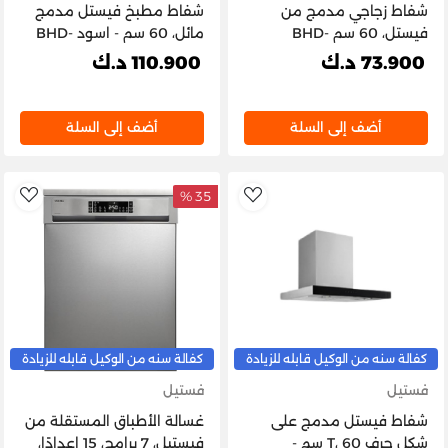
شفاط زجاجي مدمج من
شفاط مطبخ فيستل مدمج
فيستل، 60 سم BHD-
مائل، 60 سم - اسود BHD-
6303B
6004W
73.900 د.ك
110.900 د.ك
أضف إلى السلة
أضف إلى السلة
35 %
list
AddToWishlist
كفالة سنه من الوكيل قابله للزيادة
كفالة سنه من الوكيل قابله للزيادة
فستيل
فستيل
شفاط فيستل مدمج على
غسالة الأطباق المستقلة من
شكل حرف T، 60 سم -
فيستيل، 7 برامج، 15 إعدادًا،