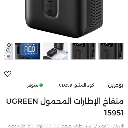
أضف 
يوجرين
متوفر
كود المنتج:
CD259
منفاخ الإطارات المحمول UGREEN
15951
الإدخال: 5 فولت/2 أمبير نطاق الضغط: 0.2~10.3 بار/3~150 رطل/بوصة