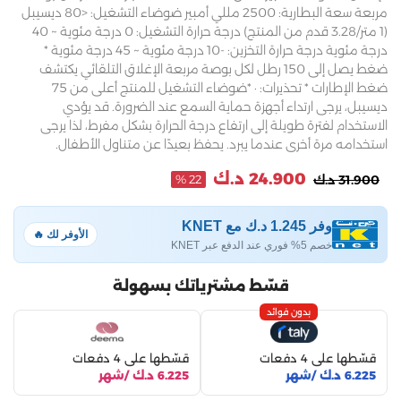
مربعة سعة البطارية: 2500 مللي أمبير ضوضاء التشغيل: <80 ديسيبل
(1 متر/3.28 قدم من المنتج) درجة حرارة التشغيل: 0 درجة مئوية ~ 40
درجة مئوية درجة حرارة التخزين: -10 درجة مئوية ~ 45 درجة مئوية *
ضغط يصل إلى 150 رطل لكل بوصة مربعة الإغلاق التلقائي يكتشف
ضغط الإطارات * تحذيرات: · *ضوضاء التشغيل للمنتج أعلى من 75
ديسيبل، يرجى ارتداء أجهزة حماية السمع عند الضرورة. قد يؤدي
الاستخدام لفترة طويلة إلى ارتفاع درجة الحرارة بشكل مفرط، لذا يرجى
استخدامه مرة أخرى عندما يبرد. يحفظ بعيدًا عن متناول الأطفال.
24.900 د.ك
31.900 د.ك
22 %
وفر 1.245 د.ك مع KNET
الأوفر لك 🔥
خصم 5% فوري عند الدفع عبر KNET
قسّط مشترياتك بسهولة
بدون فوائد
قسّطها على 4 دفعات
قسّطها على 4 دفعات
6.225 د.ك /شهر
6.225 د.ك /شهر