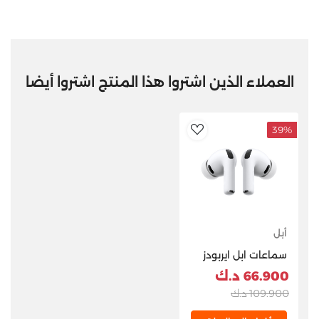
العملاء الذين اشتروا هذا المنتج اشتروا أيضا
39%
AddToWishlist
أبل
سماعات ابل ايربودز
برو 3 – ابيض
66.900 د.ك
109.900 د.ك