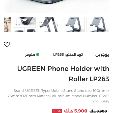
أضف 
يوجرين
متوفر
كود المنتج:
LP263
UGREEN Phone Holder with
Roller LP263
Brand: UGREEN Type: Mobile Stand Stand size: 100mm x
76mm x 120mm Material: aluminum Model Number: LP263
Color: Grey
5.900 د.ك
8.900 د.ك
34 %