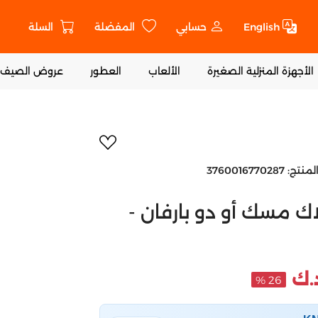
English
حسابي
المفضلة
السلة
ت
الأجهزة المنزلية الصغيرة
الألعاب
العطور
عروض الصيف
أضف إلى المفض
لمنتج:
3760016770287
اك مسك أو دو بارفان -
26 %