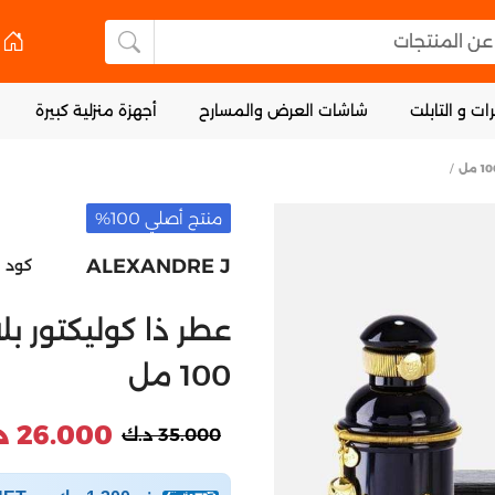
 المنتجات
البحث عن المنتجا
ات و التابلت
شاشات العرض والمسارح
أجهزة منزلية كبيرة
منتج أصلي 100%
ALEXANDRE J
كود ا
عطر ذا كوليكتور بل
100 مل
26.000 د.ك
35.000 د.ك