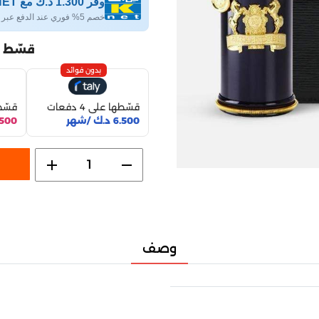
وفر 1.300 د.ك مع KNET
خصم 5% فوري عند الدفع عبر KNET
قسّط 
بدون فوائد
قسّطها على 4 دفعات
قسّطها
6.500 د.ك /شهر
6.500 د.ك
add
remove
1
وصف