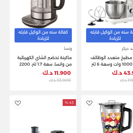
ة سنه من الوكيل قابله
كفالة سنه من الوكيل قابله
للزيادة
للزيادة
د ديكر
ونسا
 مطبخ متعدد الوظائف
ماكينة تحضير الشاي الكهربائية
بقدرة 1000 وات وسعة 6 لتر
من وانسا، سعة 1.7 لتر، 2200
مع 10 سرعات من بلاك اند ديكر،
واط، KEGS5803Y-GS -
 د.ك
11.900 د.ك
لون أبيض، موديل MKM100-
ستانلس ستيل
د.ك
33.900 د.ك
43 %
ishlist
AddToWishlist
Ad