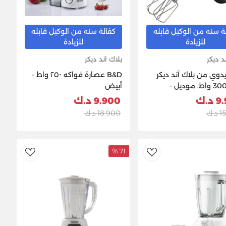
ة سنه من الوكيل قابله
كفالة سنه من الوكيل قابله
للزيادة
للزيادة
د ديكر
بلاك اند ديكر
دوي من بلاك آند ديكر
B&D عصارة فواكه ٢٥٠ واط -
بقوة 300 واط، موديل -
أبيض
M35
د.ك
9.900 د.ك
.ك
18.900 د.ك
71 %
ishlist
AddToWishlist
Ad