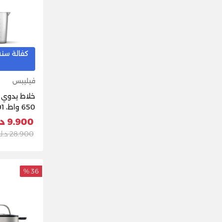
كفالة سنه
فيليبس
خلاط يدوي ف
650 واط، HR2531/01 - ابيض
9.900 د.ك
28.900 د.ك
36 %