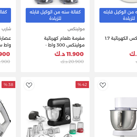
 من الوكيل قابله
كفالة سنه من الوكيل قابله
كفال
للزيادة
للزيادة
مولينكس
شارب
غلاية مولينكس الكهربائية 1.7
مفرمة طعام كهربائية
مولينكس 300 واط -
واط ستان
DJ520827
11.900 د.ك
9.900 
20.900 د.ك
15.900 د
38 %
42 %
dToWishlist
AddToWishlist