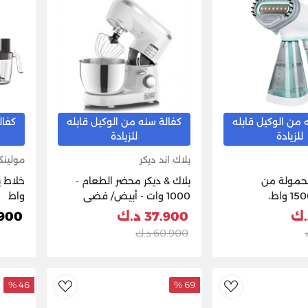
 من الوكيل قابله
كفالة سنه من الوكيل قابله
كفال
للزيادة
للزيادة
بلاك اند ديكر
مولين
محمولة من
بلاك & ديكر محضر الطعام -
برينسيس، 1500 واط،
1000 وات - أبيض/ فضى
واط
0133284601001 - نعناعي /
37.900 د.ك
53.900
60.900 د.ك
46 %
69 %
dToWishlist
AddToWishlist