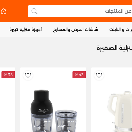
 المنتجات
البحث عن المنتجا
ات و التابلت
شاشات العرض والمسارح
أجهزة منزلية كبيرة
نزلية الصغيرة
38 %
43 %
dToWishlist
AddToWishlist