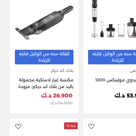
ة سنه من الوكيل قابله
كفالة سنه من الوكيل قابله
للزيادة
للزيادة
كس
بلاك اند ديكر
خلاط يدوي مولينكس 1200
مكنسة غبار لاسلكية محمولة
باليد من بلاك اند ديكير، مزودة
بوقت تشغيل 14 دقيقة، تحتوي
 د.ك
26.900 د.ك
على فوهة عريضة للغاية قابلة
54.900 د.ك
للتمدد، وقاعدة شحن مع
بطارية 2.0 mAh، بجهد 12
فولت، 22 وات
44 %
ishlist
AddToWishlist
Ad