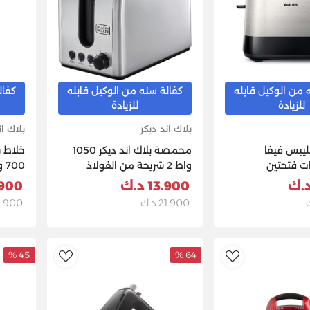
 من الوكيل قابله
كفالة سنه من الوكيل قابله
كفال
للزيادة
للزيادة
بلاك اند ديكر
بلاك ان
يبس فيفا
محمصة بلاك اند ديكر 1050
خلاط ب
ت فتحتين
واط 2 شريحة من الفولاذ
00
المقاوم للصدأ، فضي/أسود -
أسود/فضي 
13.900 د.ك
21.900
ET244-B5
21.900 د.ك
29.900 
45 %
64 %
dToWishlist
AddToWishlist