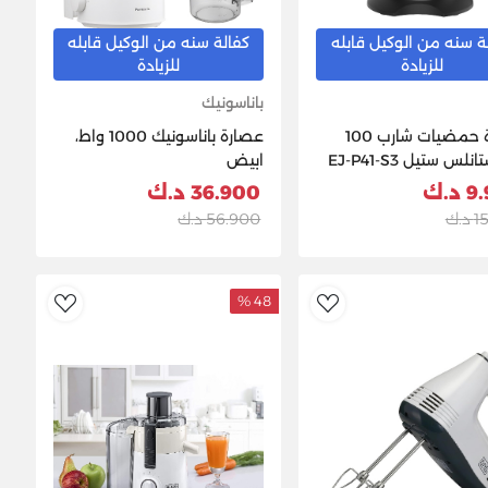
ة سنه من الوكيل قابله
كفالة سنه من الوكيل قابله
للزيادة
للزيادة
باناسونيك
عصارة حمضيات شارب 100
عصارة باناسونيك 1000 واط،
لس ستيل EJ-P41-S3
ابيض
د.ك
36.900 د.ك
.ك
56.900 د.ك
48 %
ishlist
AddToWishlist
Ad