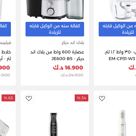
 من الوكيل قابله
كفالة سنه من الوكيل قابله
كفال
للزيادة
للزيادة
بلاك اند ديكر
فيليب
مفرمة شارب ٣٥٠ واط ١.٢ لتر،
عصارة 600 واط من بلاك اند
ديكر - JE600-B5
لتر - 
16.900 د.ك
18.900
24.900 د.ك
29.900 
63 %
34 %
dToWishlist
AddToWishlist