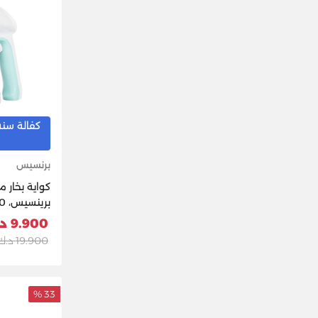
كفالة سنه
برنسيس
كواية بخار 
9.900 د.ك
أبيض
19.900 د.ك
33 %