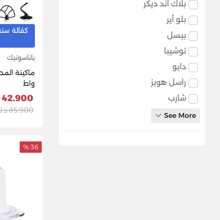
بلاك اند ديكر
بلو أير
كفالة سنه
بيسل
توشيبا
باناسونيك
دايو
راسل هوبز
واط
42.900 د.ك
شارب
85.900 د.ك
See More
36 %