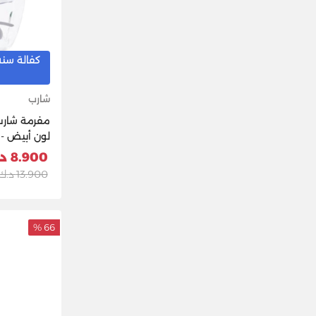
كفالة سنه
شارب
لون أبيض - EM-CP31-W3
8.900 د.ك
13.900 د.ك
66 %