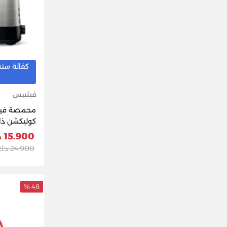
كفالة سنه
فيليبس
محمصة فيل
كوليكشن ذا
(HD2637/91) - أسود
15.900 د.ك
24.900 د.ك
48 %