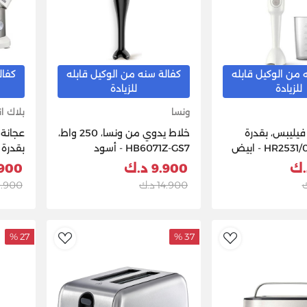
 من الوكيل قابله
كفالة سنه من الوكيل قابله
كفال
للزيادة
للزيادة
ونسا
بلاك ان
يليبس، بقدرة
خلاط يدوي من ونسا، 250 واط،
عجانة
HB6071Z-GS7 - أسود
9.900 د.ك
43.900
14.900 د.ك
119.900 
B5
27 %
37 %
dToWishlist
AddToWishlist