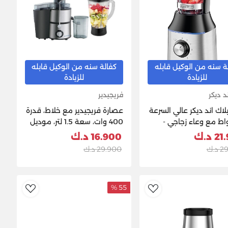
ة سنه من الوكيل قابله
كفالة سنه من الوكيل قابله
للزيادة
للزيادة
د ديكر
فريجيدير
لاك اند ديكر عالي السرعة
عصارة فريجيدير مع خلاط، قدرة
7 واط مع وعاء زجاجي -
400 وات، سعة 1.5 لتر، موديل
- BX650G-B5
FD5181 – ستانلس ستيل
 د.ك
16.900 د.ك
د.ك
29.900 د.ك
55 %
ishlist
AddToWishlist
Ad