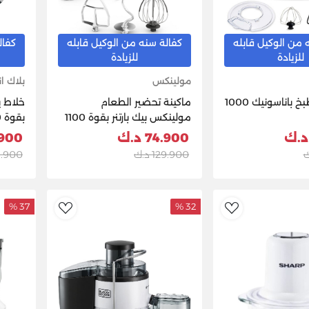
 من الوكيل قابله
كفالة سنه من الوكيل قابله
كفال
للزيادة
للزيادة
مولينكس
بلاك ان
ماكينة المطبخ باناسونيك 1000
ماكينة تحضير الطعام
خلاط ي
مولينكس بيك بارتنر بقوة 1100
واط - QA525827
0-B5
74.900 د.ك
9.900 
129.900 د.ك
15.900 د
37 %
32 %
dToWishlist
AddToWishlist