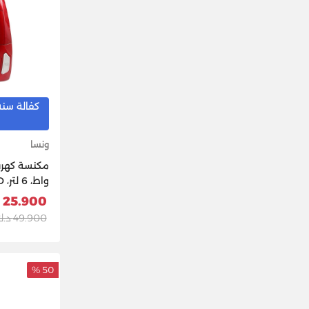
كفالة سنه
ونسا
أحمر
25.900 د.ك
49.900 د.ك
50 %