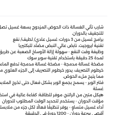
للتجفيف بالدوران.
برامج غسيل من 3 دورات: غسيل عادي/ لطيف/ نقع
تقنية ايروجيت. نابض عالي النبض مضاد للبكتيريا
وظيفة وقت النقع - سهولة إزالة الأوساخ الصعبة عن طريق
لمدة 25 دقيقة باستخدام تقنية سوبر سوك
مضخة غسالة مدمجة - مضخة غسالة مدمجة تدفع الماء من
خرطوم التصريف. يدور خرطوم التصريف إلى الجزء العلوي من
مما يتيح ملء الحوض.
فلتر الوبر - يسمح بجمع الوبر بشكل فعال حتى تخرج المل
غسلة
هيكل متين من الراتنج، موفر للطاقة: كفاءة عالية في استخ
مؤقت الدوران - يستخدم لتحديد الوقت المطلوب للدوران
أداء غسيل متساوٍ - يوفر تنظيفًا فعالًا لكل جزء من ملابس
أقصى سرعة دوران - 1200 دورة في الدقيقة