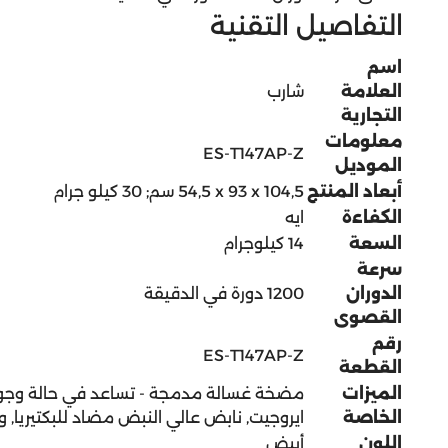
التفاصيل التقنية
اسم
العلامة
التجارية
معلومات
‎ES-T147AP-Z
الموديل
أبعاد المنتج
‎54,5 x 93 x 104,5 سم; 30 كيلو جرام
الكفاءة
السعة
‎14 كيلوجرام
سرعة
الدوران
‎1200 دورة في الدقيقة
القصوى
رقم
‎ES-T147AP-Z
القطعة
الميزات
‎مضخة غسالة مدمجة - تساعد في حالة وجود
الخاصة
ايروجيت, نابض عالي النبض مضاد للبكتيريا, 
اللون