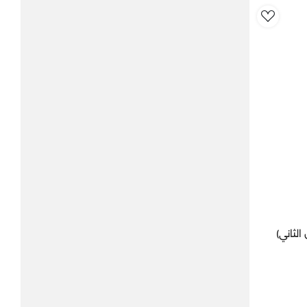
AddToWishlist
Xiaom (الجيل الثاني)