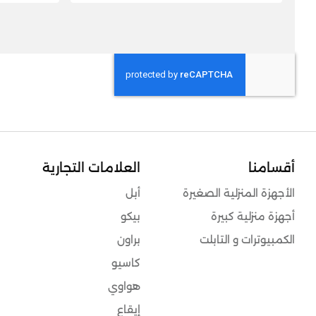
الحادي عشر / العاشر (2025/2022)، أسود
أقسامنا
العلامات التجارية
الأجهزة المنزلية الصغيرة
أبل
أجهزة منزلية كبيرة
بيكو
الكمبيوترات و التابلت
براون
كاسيو
هواوي
إيقاع