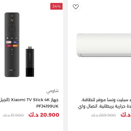
34%
AddToWishlist
شاومي
سبليت ونسا موفر للطاقة،
جهاز i TV Stick 4K
 وحدة حرارية بريطانية، اتصال واي
PFJ4199UK
20.900 د.ك
289.900 د.ك
31.900 د.ك