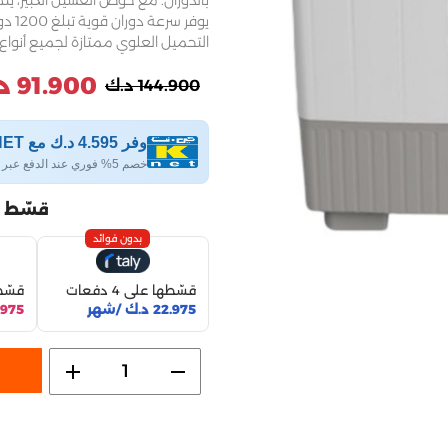
بالدوران. مع حوض الغسيل الكبير، يت
يوفر
التحميل العلوي ممتازة لجميع أنواع 
91.900 د.ك
144.900 د.ك
وفر 4.595 د.ك مع KNET
خصم 5% فوري عند الدفع عبر KNET
قسّط 
بدون فوائد
قسّطها على 4 دفعات
قسّطها
22.975 د.ك /شهر
22.975 د.
add
remove
1