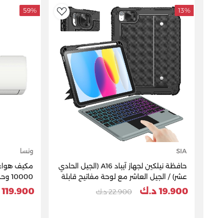
59%
13%
AddToWishlist
SIA
ونسا
حافظة نيلكين لجهاز آيباد A16 (الجيل الحادي
مكيف هواء 
عشر) / الجيل العاشر مع لوحة مفاتيح قابلة
10000
للفصل، ولوحة تتبع سحرية، وإضاءة خلفية
فاي - أبيض
19.900 د.ك
119.900 د.ك
22.900 د.ك
بسبعة ألوان، ووضعي عمودي/أفقي،
حافظة لوحة مفاتيح متينة لجهاز آيباد الجيل