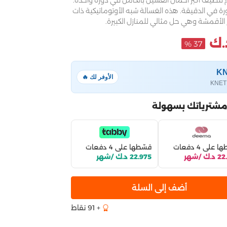
م تنظيف أكبر أحمال الغسيل بالكامل في دورة واحدة.
 سرعة دوران قوية تبلغ 1200 دورة في الدقيقة. هذه الغسالة شبه الأوتوماتيكية ذات
الأقمشة وهي حل مثالي للمنازل الكبيرة.
37 %
الأوفر لك 🔥
مشترياتك بسهولة
 على 4 دفعات
قسّطها على 4 دفعات
ك /شهر
22.975 د.ك /شهر
أضف إلى السلة
+ 91 نقاط