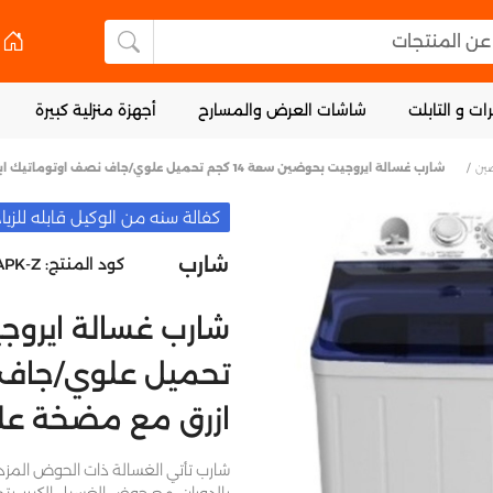
 المنتجات
البحث عن المنتجا
ات و التابلت
شاشات العرض والمسارح
أجهزة منزلية كبيرة
ين
شارب غسالة ايروجيت بحوضين سعة 14 كجم تحميل علوي/جاف نصف اوتوماتيك ابيض/ازرق مع مضخة علوية
كفالة سنه من الوكيل قابله للزيا
شارب
كود المنتج:
APK-Z
تحميل علوي/جاف 
ازرق مع مضخة عل