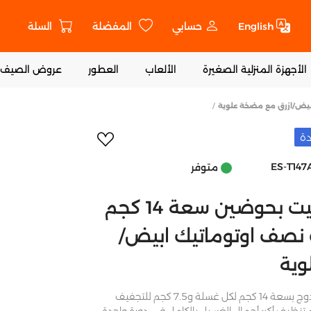
English
حسابي
المفضلة
السلة
ت
الأجهزة المنزلية الصغيرة
الألعاب
العطور
عروض الصيف
أضف إلى المفض
دة
ES-T147
متوفر
شارب غسالة ايروجيت بحوضين سعة 14 كجم
نصف اوتوماتيك ابيض/
وية
شارب تأتي الغسالة ذات الحوض المزدوج بسعة 14 كجم لكل غسلة و7.5 كجم للتجفيف