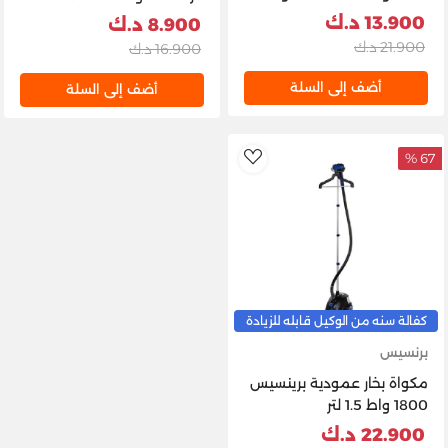
أسود
13.900 د.ك
8.900 د.ك
21.900 د.ك
16.900 د.ك
أضف إلى السلة
أضف إلى السلة
67 %
AddToWishlist
كفالة سنه من الوكيل قابله للزيادة
برنسيس
مكواة بخار عمودية برينسيس
1800 واط 1.5 لتر
22.900 د.ك