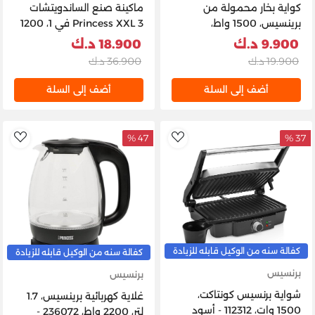
كواية بخار محمولة من
ماكينة صنع الساندويتشات
برينسيس، 1500 واط،
Princess XXL 3 في 1، 1200
0133284601001 - نعناعي /
وات - ستانلس ستيل/أسود
9.900 د.ك
18.900 د.ك
أبيض
19.900 د.ك
36.900 د.ك
أضف إلى السلة
أضف إلى السلة
47 %
37 %
list
AddToWishlist
كفالة سنه من الوكيل قابله للزيادة
كفالة سنه من الوكيل قابله للزيادة
برنسيس
برنسيس
شواية برنسيس كونتاكت،
غلاية كهربائية برينسيس، 1.7
1500 وات، 112312 - أسود
لتر، 2200 واط، 236072 -