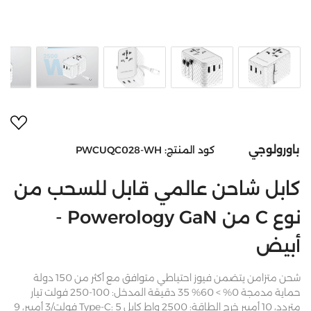
أضف 
باورولوجي
كود المنتج:
PWCUQC028-WH
كابل شاحن عالمي قابل للسحب من
نوع C من Powerology GaN -
أبيض
شحن متزامن يتضمن فيوز احتياطي متوافق مع أكثر من 150 دولة
حماية مدمجة 0% > 60% 35 دقيقة المدخل: 100-250 فولت تيار
متردد، 10 أمبير خرج الطاقة: 2500 واط كابل Type-C: 5 فولت/3 أمبير، 9