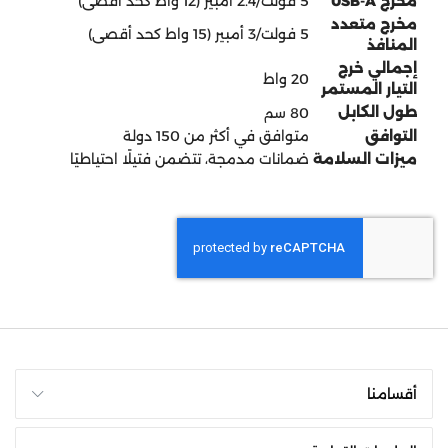
مخرج USB-A
5 فولت/2.4 أمبير (12 واط كحد أقصى)
مخرج متعدد
5 فولت/3 أمبير (15 واط كحد أقصى)
المنافذ
إجمالي خرج
20 واط
التيار المستمر
طول الكابل
80 سم
التوافق
متوافق في أكثر من 150 دولة
ميزات السلامة
ضمانات مدمجة، تتضمن فتيلًا احتياطيًا
أقسامنا