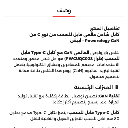
وصف
تفاصيل المنتج
كابل شاحن عالمي قابل للسحب من نوع C من
Powerology GaN - أبيض
شاحن باورولوجي
العالمي GaN مع كابل Type-C قابل
للسحب (طراز PWCUQC028)
هو حل شحن مدمج ومتعدد
الاستخدامات، مصمم للمسافرين وعشاق التكنولوجيا.
بفضل
تقنية نيتريد الغاليوم (GaN)، يوفر هذا الشاحن طاقة فعالة
بتصميم محمول.
🔋 الميزات الرئيسية
تقنية GaN:
تضمن توصيل الطاقة بكفاءة مع تقليل توليد
الحرارة، مما يسمح بتصميم أكثر إحكاما.
كابل Type-C قابل للسحب:
يتميز بكابل Type-C مدمج بطول
80 سم قابل للسحب للتخزين السهل والقابلية للنقل.