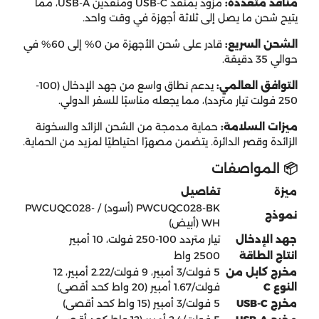
منافذ متعددة:
مزود بمنفذ USB-C ومنفذين USB-A، مما
يتيح شحن ما يصل إلى ثلاثة أجهزة في وقت واحد.
الشحن السريع:
قادر على شحن الأجهزة من 0% إلى 60% في
حوالي 35 دقيقة.
التوافق العالمي:
يدعم نطاق واسع من جهد الإدخال (100-
250 فولت تيار متردد)، مما يجعله مناسبًا للسفر الدولي.
ميزات السلامة:
حماية مدمجة من الشحن الزائد والسخونة
الزائدة وقصر الدائرة.
يتضمن مصهرًا احتياطيًا لمزيد من الحماية.
📦 المواصفات
ميزة
تفاصيل
PWCUQC028-BK (أسود) / PWCUQC028-
نموذج
WH (أبيض)
جهد الإدخال
تيار متردد 100-250 فولت، 10 أمبير
انتاج الطاقة
2500 واط
مخرج كابل من
5 فولت/3 أمبير، 9 فولت/2.22 أمبير، 12
النوع C
فولت/1.67 أمبير (20 واط كحد أقصى)
مخرج USB-C
5 فولت/3 أمبير (15 واط كحد أقصى)