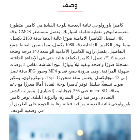
وصف
كاميرا باورولوجي ثنائية العدسة للوحة القيادة هي كاميرا متطورة
مصممة لتوفير تغطية شاملة لسيارتك. بفضل مستشعر CMOS بدقة
4K، تسجل الكاميرا الأمامية صورًا عالية الدقة بدقة 2160 بكسل،
بينما توفر الكاميرا الداخلية دقة 1080 بكسل، مما يضمن التقاط جميع
التفاصيل. بفضل زاوية الكاميرا الأمامية الواسعة 140 درجة وفتحة
عدسة F1.6، تعمل الكاميرا بكفاءة عالية حتى في الإضاءة الخافتة،
مسجلةً صورًا واضحة ونقية ليلاً ونهارًا. تتيح الشاشة مقاس 3 بوصات
سهولة المراقبة، وهي مزودة بصيغ فيديو MP4 وصور JPG بدقة تصل
إلى 12 ميجابكسل. يضمن منفذ شحن Type-C، وميكروفون، ومكبر
صوت تشغيلًا سلسًا. توفر كاميرا لوحة القيادة أمانًا معززًا مع دعم
بطاقة micro SD حتى 256 جيجابايت (اختياري)، وميزات كشف
التصادم، ومراقبة ركن السيارة، والرؤية الليلية. توفر كاميرا
باورولوجي ثنائية العدسة مراقبة فعالة وعالية الجودة على الطريق أو
في وضعية التوقف.