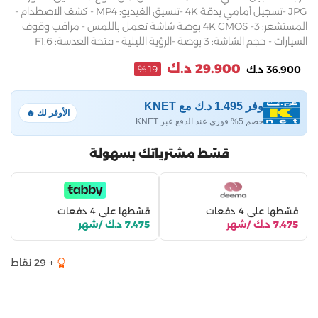
JPG -تسجيل أمامي بدقة 4K -تنسيق الفيديو: MP4 - كشف الاصطدام -
المستشعر: 4K CMOS -3 بوصة شاشة تعمل باللمس - مراقب وقوف
السيارات - حجم الشاشة: 3 بوصة -الرؤية الليلية - فتحة العدسة: F1.6
29.900 د.ك
36.900 د.ك
19 %
وفر 1.495 د.ك مع KNET
الأوفر لك 🔥
خصم 5% فوري عند الدفع عبر KNET
قسّط مشترياتك بسهولة
قسّطها على 4 دفعات
قسّطها على 4 دفعات
7.475 د.ك /شهر
7.475 د.ك /شهر
+ 29 نقاط