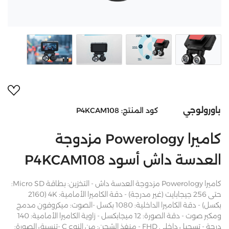
أضف 
باورولوجي
كود المنتج:
P4KCAM108
كاميرا Powerology مزدوجة
العدسة داش أسود P4KCAM108
كاميرا Powerology مزدوجة العدسة داش - التخزين: بطاقة Micro SD:
حتى 256 جيجابايت (غير مدرجة) - دقة الكاميرا الأمامية: 4K (2160
بكسل) - دقة الكاميرا الداخلية: 1080 بكسل -الصوت: ميكروفون مدمج
ومكبر صوت - دقة الصورة: 12 ميجابكسل - زاوية الكاميرا الأمامية: 140
درجة - تسجيل داخلي FHD - منفذ الشحن: من النوع C -تنسيق الصورة: