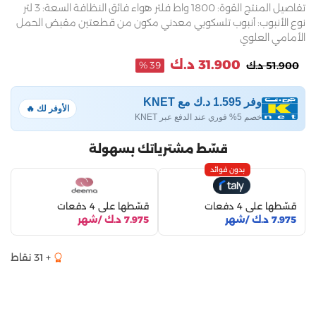
تفاصيل المنتج القوة: 1800 واط فلتر هواء فائق النظافة السعة: 3 لتر
نوع الأنبوب: أنبوب تلسكوبي معدني مكون من قطعتين مقبض الحمل
الأمامي العلوي
31.900 د.ك
51.900 د.ك
39 %
وفر 1.595 د.ك مع KNET
الأوفر لك 🔥
خصم 5% فوري عند الدفع عبر KNET
قسّط مشترياتك بسهولة
بدون فوائد
قسّطها على 4 دفعات
قسّطها على 4 دفعات
7.975 د.ك /شهر
7.975 د.ك /شهر
+ 31 نقاط