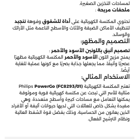
لمساحات التخزين الصغيرة.
ملحقات مريحة
:
تحتوي المكنسة الكهربائية على
أداة للشقوق
وفوهة
تنجيد
لتنظيف الأماكن الضيقة والأثاث والأسطح الناعمة مثل الأرائك
والوسائد.
التصميم والمظهر:
تصميم أنيق باللونين الأسود والأحمر
:
يمنح مزيج اللون
الأسود والأحمر
المكنسة الكهربائية مظهرًا
عصريًا وأنيقًا، مما يجعلها جذابة بصريًا مع كونها عملية للغاية
أيضًا.
الاستخدام المثالي:
تعتبر المكنسة الكهربائية Philips
PowerGo (FC8293/01)
مثالية للأسر التي تبحث عن مكنسة كهربائية قوية وموثوقة
يمكنها التعامل مع مساحات كبيرة وأسطح متعددة. وهي
مفيدة بشكل خاص للعائلات التي لديها حيوانات أليفة أو الأفراد
الذين يعانون من الحساسية، وذلك بفضل قوة الشفط العالية
ونظام الترشيح الفعال.