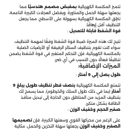
تتميز المكنسة الكهربائية
بمقبض مصمم هندسيًا
مما
يجعلها سهلة الحمل والمناورة. وبفضل العجلات الكبيرة الناعمة،
تنزلق المكنسة الكهربائية بسهولة على الأسطح، مما يجعل
التنظيف أقل إرهاقًا.
قوة الشفط قابلة للتعديل
:
تتيح لك هذه الميزة ضبط قوة الشفط وفقًا لمهمة التنظيف.
سواء كنت تقوم بتنظيف الستائر الرقيقة أو الأرضيات الصلبة
بالمكنسة الكهربائية، فإن التحكم المتغير في قوة الشفط يضمن
تنظيفًا فعالًا دون التسبب في أي ضرر.
الميزات الإضافية:
طول يصل إلى 9 أمتار
:
تتمتع المكنسة الكهربائية
بنصف قطر تنظيف طويل يبلغ 9
أمتار
(بما في ذلك طول السلك والخرطوم)، مما يسمح لك
بتنظيف المزيد من المناطق دون الحاجة إلى تبديل منافذ
الطاقة بشكل متكرر.
صغير الحجم وخفيف الوزن
:
على الرغم من محركها القوي وسعتها الكبيرة، فإن
تصميمها
الصغير وخفيف الوزن
يجعلها سهلة التخزين والحمل. مثالية