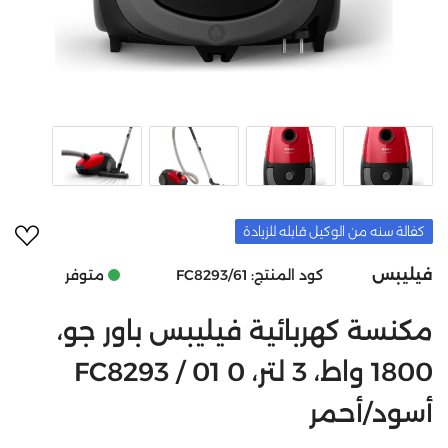
أضف 
كفالة سنه من الوكيل قابله للزيادة
فيليبس
متوفر
كود المنتج:
FC8293/61
مكنسة كهربائية فيليبس باور جو،
1800 واط، 3 لتر، FC8293 / 01 0
أسود/أحمر