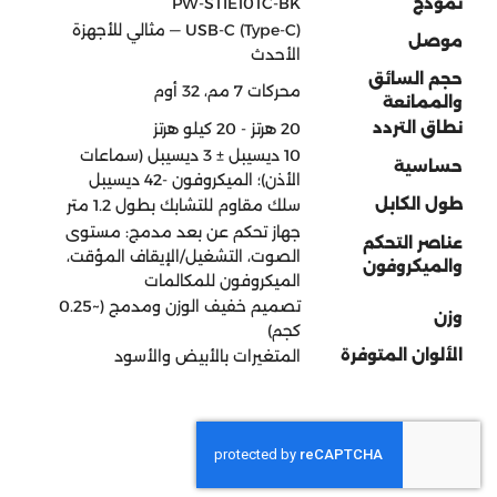
نموذج
PW‑STIE10TC‑BK
USB-C (Type-C) — مثالي للأجهزة
موصل
الأحدث
حجم السائق
محركات 7 مم، 32 أوم
والممانعة
نطاق التردد
20 هرتز - 20 كيلو هرتز
10 ديسيبل ± 3 ديسيبل (سماعات
حساسية
الأذن)؛ الميكروفون -42 ديسيبل
طول الكابل
سلك مقاوم للتشابك بطول 1.2 متر
جهاز تحكم عن بعد مدمج: مستوى
عناصر التحكم
الصوت، التشغيل/الإيقاف المؤقت،
والميكروفون
الميكروفون للمكالمات
تصميم خفيف الوزن ومدمج (~0.25
وزن
كجم)
الألوان المتوفرة
المتغيرات بالأبيض والأسود