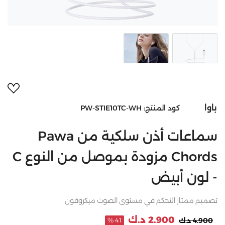
أضف 
باوا
كود المنتج:
PW-STIE10TC-WH
سماعات أذن سلكية من Pawa
Chords مزودة بموصل من النوع C
- لون أبيض
تصميم ممتاز التحكم في مستوى الصوت ميكروفون
2.900 د.ك
4.900 د.ك
41 %