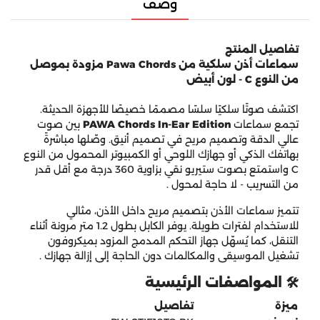
وصف
تفاصيل المنتج
سماعات أذن سلكية من Pawa Chords مزودة بموصل
من النوع C - لون أبيض
اكتشف صوتًا سلكيًا سلسًا مصممًا خصيصًا للأجهزة الحديثة.
تجمع سماعات
PAWA Chords In‑Ear Edition
بين صوت
عالي الدقة وتصميم مريح في تصميم أنيق. وصّلها مباشرةً
بهاتفك الذكي أو جهازك اللوحي أو الكمبيوتر المحمول من النوع
C واستمتع بصوت ستيريو نقي بزاوية 360 درجة مع أقل قدر
من التسريب - لا حاجة لمحول
.
تتميز سماعات الأذن بتصميم مريح داخل الأذن، مثالي
للاستخدام لفترات طويلة. يوفر الكابل بطول 1.2 متر مرونة أثناء
التنقل، كما يُسهّل جهاز التحكم المدمج المزود بميكروفون
تشغيل الموسيقى والمكالمات دون الحاجة إلى إزالة جهازك
.
🛠️
المواصفات الرئيسية
ميزة
تفاصيل