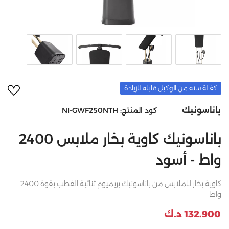
أضف 
كفالة سنه من الوكيل قابله للزيادة
باناسونيك
كود المنتج:
NI-GWF250NTH
باناسونيك كاوية بخار ملابس 2400
واط - أسود
كاوية بخار للملابس من باناسونيك بريميوم ثنائية القطب بقوة 2400
واط
132.900 د.ك