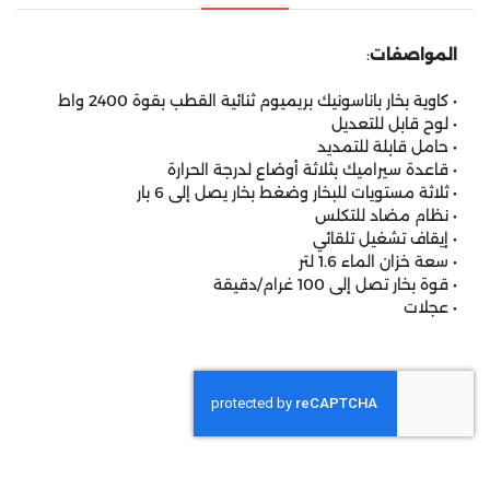
المواصفات
:
• كاوية بخار باناسونيك بريميوم ثنائية القطب بقوة 2400 واط
• لوح قابل للتعديل
• حامل قابلة للتمديد
• قاعدة سيراميك بثلاثة أوضاع لدرجة الحرارة
• ثلاثة مستويات للبخار وضغط بخار يصل إلى 6 بار
• نظام مضاد للتكلس
• إيقاف تشغيل تلقائي
• سعة خزان الماء 1.6 لتر
• قوة بخار تصل إلى 100 غرام/دقيقة
• عجلات