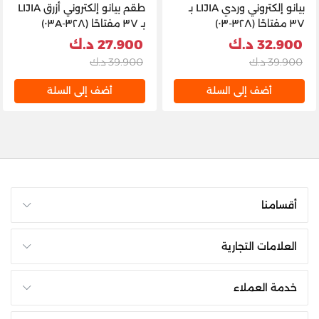
بيانو إلكتروني وردي LIJIA بـ
طقم بيانو إلكتروني أزرق LIJIA
٣٧ مفتاحًا (٣٢٨-٠٣)
بـ ٣٧ مفتاحًا (٣٢٨-٠٣A)
32.900 د.ك
27.900 د.ك
39.900 د.ك
39.900 د.ك
أضف إلى السلة
أضف إلى السلة
أقسامنا
العلامات التجارية
خدمة العملاء