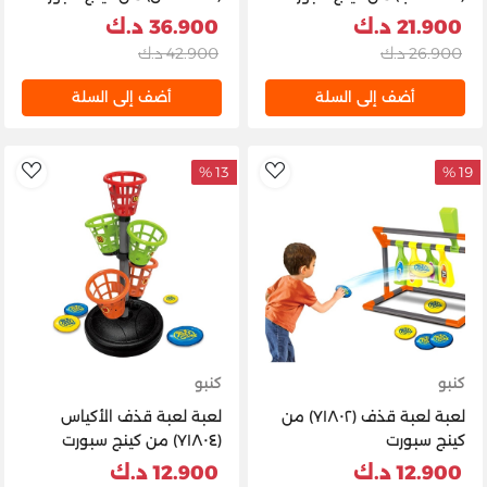
21.900 د.ك
36.900 د.ك
26.900 د.ك
42.900 د.ك
أضف إلى السلة
أضف إلى السلة
13 %
19 %
list
AddToWishlist
كنبو
كنبو
لعبة لعبة قذف (Y١٨٠٢) من
لعبة لعبة قذف الأكياس
كينج سبورت
(Y١٨٠٤) من كينج سبورت
12.900 د.ك
12.900 د.ك