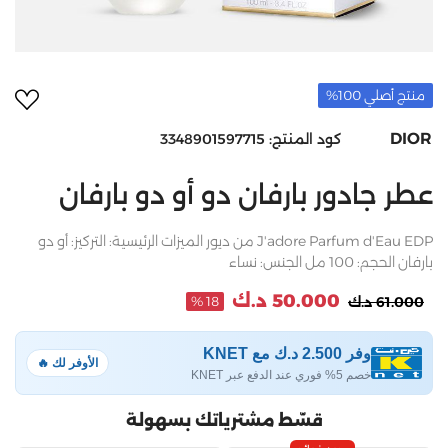
أضف 
منتج أصلي 100%
DIOR
كود المنتج:
3348901597715
عطر جادور بارفان دو أو دو بارفان
J'adore Parfum d'Eau EDP من ديور الميزات الرئيسية: التركيز: أو دو
بارفان الحجم: 100 مل الجنس: نساء
50.000 د.ك
61.000 د.ك
18 %
وفر 2.500 د.ك مع KNET
الأوفر لك 🔥
خصم 5% فوري عند الدفع عبر KNET
قسّط مشترياتك بسهولة