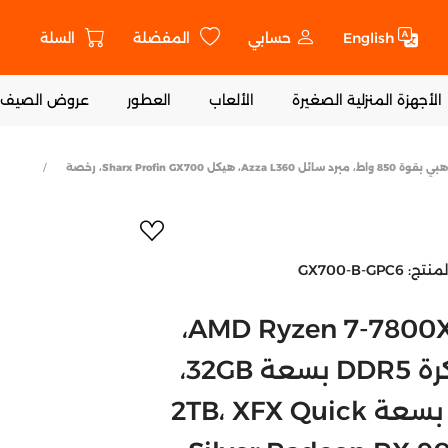
English
حسابي
المفضلة
السلة
ت
الأجهزة المنزلية الصغيرة
الألعاب
العطور
عروض الصيف
كمبيوتر ألعاب AMD Ryzen 7-7800X3D، لوحة أم B650، ذاكرة DDR5 بسعة 32GB، قرص NVMe SSD بسعة 2TB، XFX Quick Silver Radeon RX 9070 XT 16GB VGA، مزود طاقة ذهبي بقوة 850 واط، مبرد سائل Azza L360، هيكل Sharx Profin GX700، رخصة
أضف إلى المفض
لمنتج:
GX700-B-GPC6
كمبيوتر ألعاب AMD Ryzen 7-7800X3D،
لوحة أم B650، ذاكرة DDR5 بسعة 32GB،
قرص NVMe SSD بسعة 2TB، XFX Quick