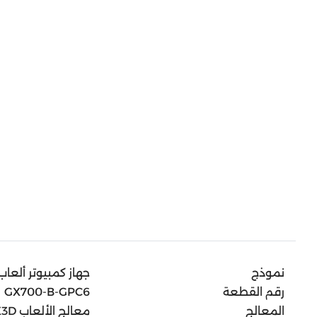
نموذج
جهاز كمبيوتر ألعاب مخصص من 00
رقم القطعة
GX700-B-GPC6
المعالج
معالج الألعاب AMD Ryzen 7 7800X3D ثماني النواة AM5