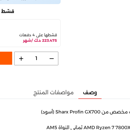
قسّط 
قسّطها على 4 دفعات
223.475 د.ك /شهر
add
remove
1
وصف
مواصفات المنتج
Sharx Profin GX7 (أسود)