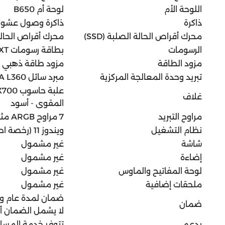
اللوحة الأم
لوحة أم B650
ذاكرة
ذاكرة وصول عشوائي DDR5 سعة 32 جي
محرك أقراص الحالة الصلبة (SSD)
محرك أقراص الحالة الصلبة NVMe 
الرسومات
بطاقة رسومات XFX Quick Silver Radeon RX 9070 XT بسعة 16 جيجابايت
مزود الطاقة
مزود طاقة ذهبي 850 وات
تبريد وحدة المعالجة المركزية
مبرد سائل AZZA L360 - أسود
غلاف
المقوى - أسود
مراوح التبريد
7 مراوح ARGB مثبتة مسبقًا
نظام التشغيل
ويندوز 11 (رخصة احترافية)
شاشة
غير مشمول
إضاءة
غير مشمول
لوحة المفاتيح والماوس
غير مشمول
ملحقات إضافية
غير مشمول
ضمان لمدة عام واح
ضمان
لا يشمل الضمان أع
يدعم
تتوفر خدمة المساع