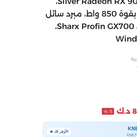
Silver Radeon RX 9070 XT 16GB VGA،
مزود طاقة ذهبي بقوة 850 واط، مبرد سائل
Azza L360، هيكل Sharx Profin GX700،
ك
11 %
الأوفر لك 🔥