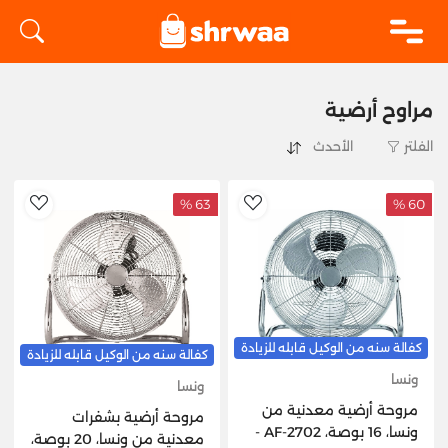
logo
مراوح أرضية
الفلتر
63 %
60 %
hlist
AddToWishlist
كفالة سنه من الوكيل قابله للزيادة
كفالة سنه من الوكيل قابله للزيادة
ونسا
ونسا
مروحة أرضية معدنية من
مروحة أرضية بشفرات
ونسا، 16 بوصة، AF-2702 -
معدنية من ونسا، 20 بوصة،