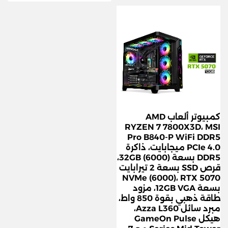
كمبيوتر ألعاب AMD
RYZEN 7 7800X3D، MSI
Pro B840-P WiFi DDR5
PCIe 4.0 ميجابايت، ذاكرة
DDR5 بسعة 32GB (6000)،
قرص SSD بسعة 2 تيرابايت
NVMe (6000)، RTX 5070
بسعة 12GB VGA، مزود
طاقة ذهبي بقوة 850 واط،
مبرد سائل Azza L360،
هيكل GameOn Pulse