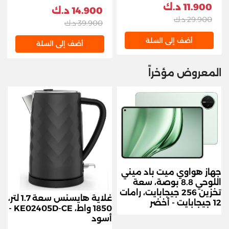
ستانلس ستيل
11.900 د.ك
AF-6703 - ستانلس ستيل
14.900 د.ك
29.900 د.ك
39.900 د.ك
أضف إلى السلة
أضف إلى السلة
المعروض مؤخراً
جهاز هواوي ميت باد ميني
اللوحي 8.8 بوصة، سعة
تخزين 256 جيجابايت، رامات
غلاية هايسنس سعة 1.7 لتر،
12 جيجابايت - أخضر
1850 واط، KE02405D-CE -
أسود