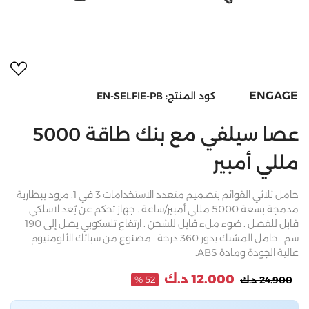
أضف 
ENGAGE
كود المنتج:
EN-SELFIE-PB
عصا سيلفي مع بنك طاقة 5000
مللي أمبير
حامل ثلاثي القوائم بتصميم متعدد الاستخدامات 3 في 1. مزود ببطارية
مدمجة بسعة 5000 مللي أمبير/ساعة . جهاز تحكم عن بُعد لاسلكي
قابل للفصل . ضوء ملء قابل للشحن . ارتفاع تلسكوبي يصل إلى 190
سم . حامل المشبك يدور 360 درجة . مصنوع من سبائك الألومنيوم
عالية الجودة ومادة ABS.
12.000 د.ك
24.900 د.ك
52 %