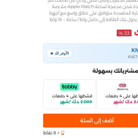
طي - منفذ Lightning وUSB-C تصميم محمول وقابل للطي وخالٍ من الكابلات قم
بتوصيل الجهاز وشحنه بدون كابل وحدة شحن مدمجة لساعة Apple Watch ملاءمة
اية المتعددة متوافق على نطاق واسع مع أجهزة
33 %
الأوفر لك 🔥
مشترياتك بسهولة
 على 4 دفعات
قسّطها على 4 دفعات
 /شهر
2.000 د.ك /شهر
أضف إلى السلة
+ 8 نقاط