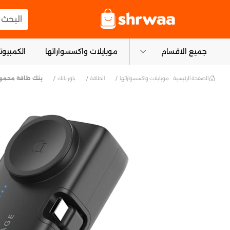
logo
البحث عن
جميع الاقسام
موبايلات واكسسواراتها
الكمبيوتر
الصفحة الرئيسية
موبايلات واكسسواراتها
الطاقة
باور بانك
بنك طاقة محمول مزدوج المنفذ Lightning/USB-C وشحن ا