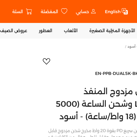
English
حسابي
المفضلة
السلة
ت
الأجهزة المنزلية الصغيرة
الألعاب
العطور
عروض الصيف
أضف إلى المفض
EN-PPB-DUAL5K-B
مزدوج المنفذ
Lightning/USB-C وشحن الساعة (5000
د
سعة البطارية 5000 مللي أمبير شحن سريع PD بقوة 20 واط مخرج شحن مزدوج قابل