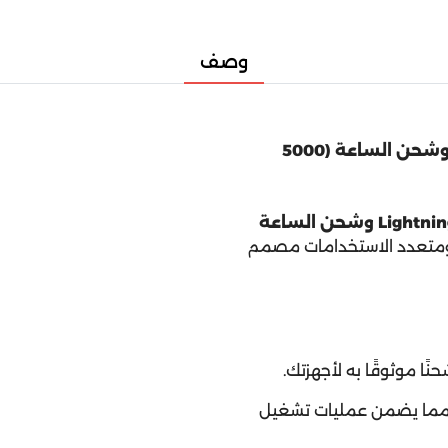
وصف
بنك طاقة محمول مزدوج المنفذ Lightning/USB-C وشحن الساعة (5000
الطاقة المحمول Engage ثنائي المنفذ Lightning/USB-C وشحن الساعة
تعدد الاستخدامات مصمم
 الشحن السريع بقوة 20 وات (PD)، مما يضمن عمليات تشغيل