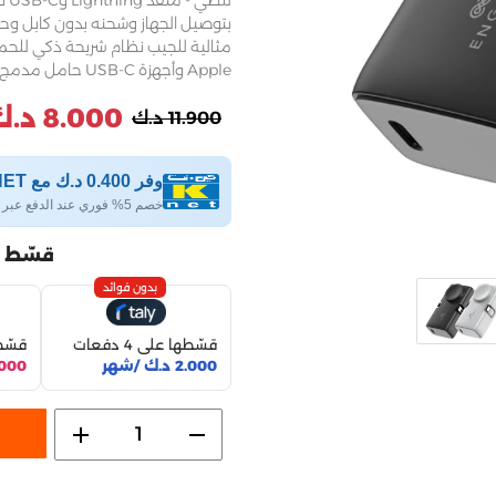
لل
مثالية للجيب نظام شريحة ذكي للحم
Apple وأجهزة USB-C حامل مدمج يحول بنك الطاقة إلى حامل واط / ساعة :- 18 واط
8.000 د.ك
11.900 د.ك
وفر 0.400 د.ك مع KNET
خصم 5% فوري عند الدفع عبر KNET
قسّط 
بدون فوائد
قسّطها على 4 دفعات
قسّطها
2.000 د.ك /شهر
2.000 د.ك
add
remove
1