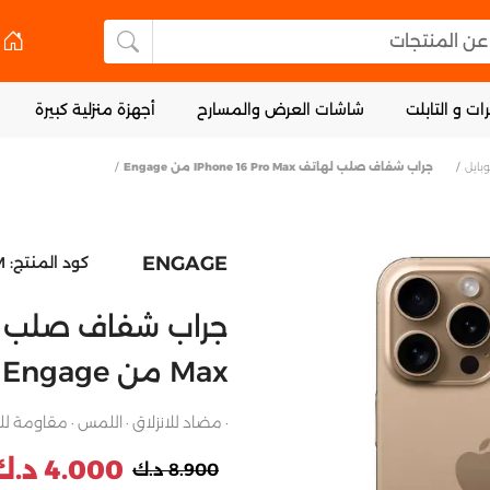
 المنتجات
البحث عن المنتجا
ات و التابلت
شاشات العرض والمسارح
أجهزة منزلية كبيرة
بايل
جراب شفاف صلب لهاتف IPhone 16 Pro Max من Engage
ENGAGE
كود المنتج:
M
Max من Engage
· مضاد للانزلاق · اللمس · مقاومة لل
4.000 د.ك
8.900 د.ك