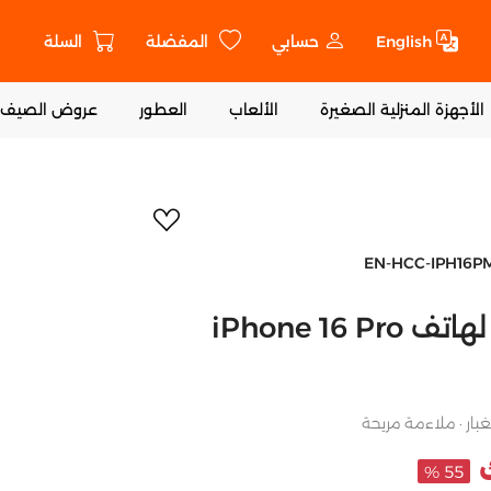
English
حسابي
المفضلة
السلة
ت
الأجهزة المنزلية الصغيرة
الألعاب
العطور
عروض الصيف
أضف إلى المفض
EN-HCC-IPH16P
جراب شفاف صلب لهاتف iPhone 16 Pro
غبار · ملاءمة مريحة
55 %