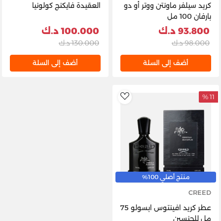
كريد سيلفر ماونتن ووتر أو دو
العقيدة فايكنج كولونيا
بارفان 100 مل
93.800 د.ك
100.000 د.ك
98.000 د.ك
130.000 د.ك
أضف إلى السلة
أضف إلى السلة
11 %
AddToWishlist
منتج أصلي 100%
CREED
عطر كريد افينتوس ابسولو 75
مل للجنسين