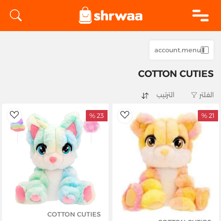
logo
account.menu
COTTON CUTIES
الفلتر
23 %
21 %
list
AddToWishlist
COTTON CUTIES