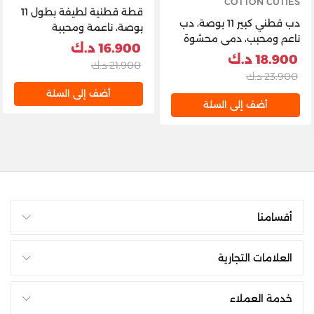
COTTON CUTIES
قطة قطنية لطيفة بطول 11
دب قطني كبير 11 بوصة، دب
بوصة، ناعمة ومحببة
ناعم ومحبب، دمى محشوة
16.900 د.ك
للراحة واللعب، لعبة ناعمة
18.900 د.ك
21.900 د.ك
لطيفة، رفيق محشو، رفيق
23.900 د.ك
مفضل للأطفال، هدية، لعبة
أضف إلى السلة
محشوة معطرة، قطعة ديكور
أضف إلى السلة
أقسامنا
العلامات التجارية
خدمة العملاء