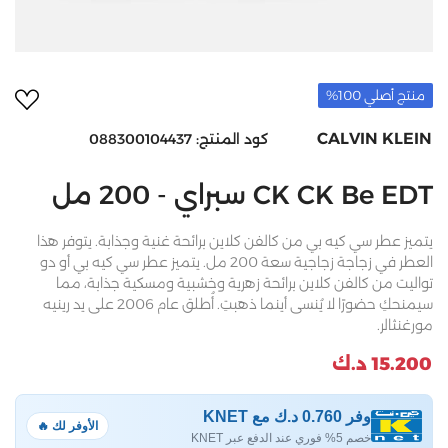
أضف 
منتج أصلي 100%
CALVIN KLEIN
كود المنتج:
088300104437
CK CK Be EDT سبراي - 200 مل
يتميز عطر سي كيه بي من كالفن كلاين برائحة غنية وجذابة. يتوفر هذا
العطر في زجاجة زجاجية سعة 200 مل. يتميز عطر سي كيه بي أو دو
تواليت من كالفن كلاين برائحة زهرية وخشبية ومسكية جذابة، مما
سيمنحكِ حضورًا لا يُنسى أينما ذهبتِ. أُطلق عام 2006 على يد رينيه
مورغنثالر.
15.200 د.ك
وفر 0.760 د.ك مع KNET
الأوفر لك 🔥
خصم 5% فوري عند الدفع عبر KNET