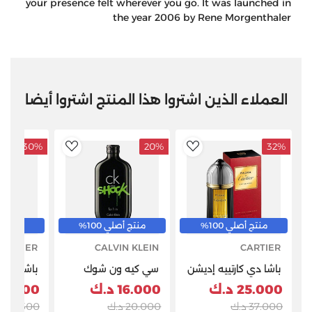
your presence felt wherever you go. It was launched in
the year 2006 by Rene Morgenthaler
العملاء الذين اشتروا هذا المنتج اشتروا أيضا
30%
20%
32%
ddToWishlist
AddToWishlist
منتج أصلي 100%
منتج أصلي 100%
منتج أصل
CARTIER
CALVIN KLEIN
CARTIER
باشا دي كارتييه إديشن
سي كيه ون شوك
باشا دي ك
نوار إصدار محدود
للرجال - أو دو تواليت -
سبورت ادي
25.000 د.ك
16.000 د.ك
27.000 د.
ذهبي-EDT-100ML-
200 مل - للرجال
دي توالي
37.000 د.ك
20.000 د.ك
38.500 د.ك